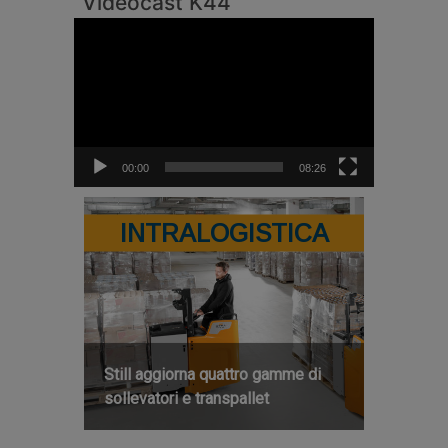
Videocast K44
Video
Player
00:00
08:26
INTRALOGISTICA
Still aggiorna quattro gamme di
sollevatori e transpallet