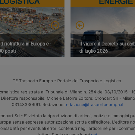
LOGISTICA
ENERGIE
 ristruttura in Europa e
Il vigore il Decreto sui car
00 posti
di luglio 2026
TE Trasporto Europa - Portale del Trasporto e Logistica.
ornalistica registrata al Tribunale di Milano n. 284 del 08/10/2015 -
Direttore responsabile: Michele Latorre Editore: Cronoart Srl - Milano 
03143330961. Redazione
redazione@trasportoeuropa.it
noart Srl - E' vietata la riproduzione di articoli, notizie e immagini pu
uropa senza espressa autorizzazione scritta dell'editore. L'editore n
nsabilità per eventuali errori contenuti negli articoli né per i comment
lettori. Per la privacy leggi
qui