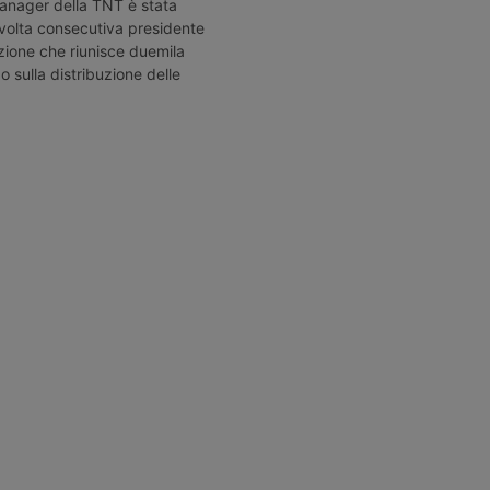
cede a
presidente, sostituendo Stefania
logistica, ma
anager della TNT è stata
Pezzetti.
oppongono e
 volta consecutiva presidente
urgente.
zione che riunisce duemila
do sulla distribuzione delle