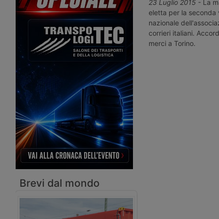
di Fedit, l’associazione che raccoglie
Cela a presidente. Suc
23 Luglio 2015
- La m
autotrasportatori e corrieri espressi
Gabriele De Marzio.
eletta per la seconda
operanti in Italia. Continuità, dialogo
nazionale dell'associa
con le istituzioni e transizione digitale
corrieri italiani. Accor
al centro del nuovo corso.
merci a Torino.
Brevi dal mondo