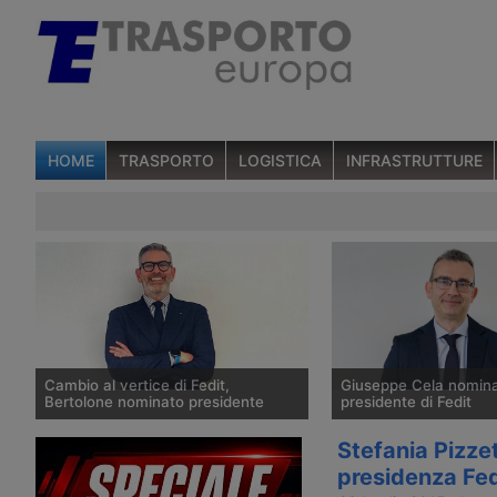
HOME
TRASPORTO
LOGISTICA
INFRASTRUTTURE
Cambio al vertice di Fedit,
Giuseppe Cela nomin
Bertolone nominato presidente
presidente di Fedit
Il 19 novembre 2025 Guido Pietro
Il 25 marzo Fedit, l’ass
Stefania Pizze
Bertolone, amministratore delegato di
raccoglie i corrieri itali
presidenza Fed
Gls Italy, è stato nominato presidente
annunciato la nomina d