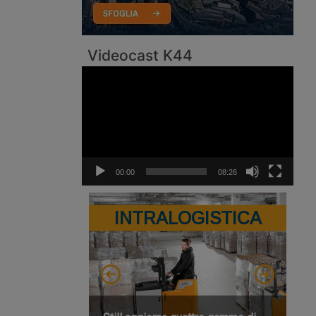
Videocast K44
Video
Player
00:00
08:26
INTRALOGISTICA