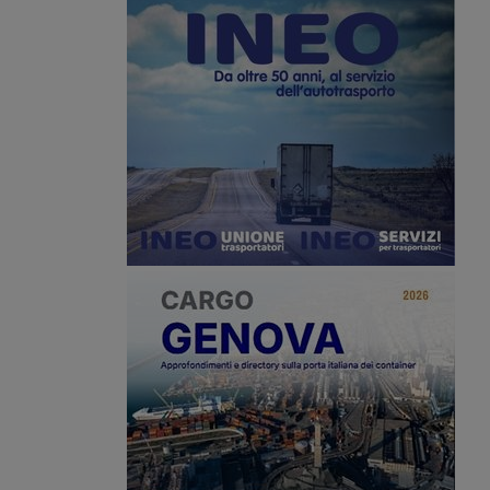
 le sigle confederali si
GLS, alla presenza dell’associazione
 chiedono un incontro
di categoria Fedit.