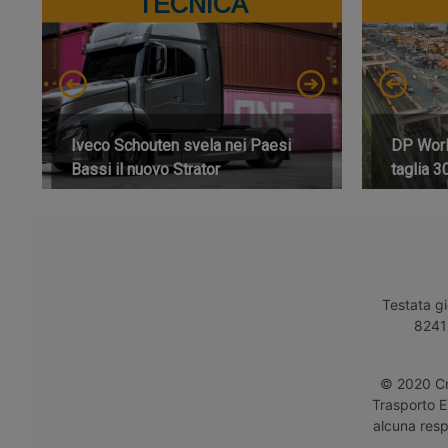
TECNICA
Iveco Schouten svela nei Paesi
DP World
Bassi il nuovo Strator
taglia 3
Testata gi
8241 
© 2020 Cro
Trasporto E
alcuna respo