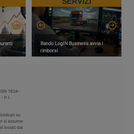
SERVIZI
buranti
Bando LogIN Business avvia i
rimborsi
 ISSN 1824-
- P.I.
bblicati su
on si assume
i inviati dai