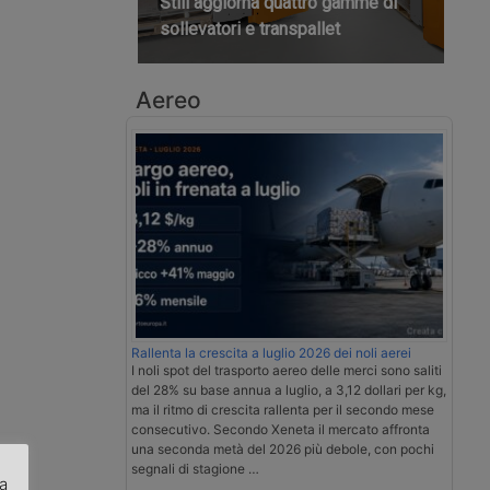
Still aggiorna quattro gamme di
sollevatori e transpallet
Aereo
Rallenta la crescita a luglio 2026 dei noli aerei
I noli spot del trasporto aereo delle merci sono saliti
del 28% su base annua a luglio, a 3,12 dollari per kg,
ma il ritmo di crescita rallenta per il secondo mese
consecutivo. Secondo Xeneta il mercato affronta
una seconda metà del 2026 più debole, con pochi
segnali di stagione …
za