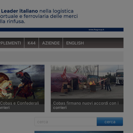
PLEMENTI
K44
AZIENDE
ENGLISH
 Cobas e Confederali
Cobas firmano nuovi accordi con i
rieri
corrieri
 di base SiCobas sta
I sindacati autonomi SI Cobas e ADL
cerca
 la Fedit per rinnovare
Cobas hanno firmato il 14 marzo
dei lavoratori della
2016 un accordo con TNT, Bartolini e