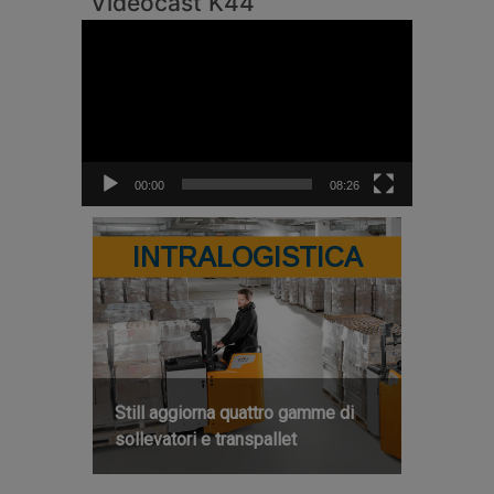
Videocast K44
Video
Player
00:00
08:26
INTRALOGISTICA
Still aggiorna quattro gamme di
sollevatori e transpallet