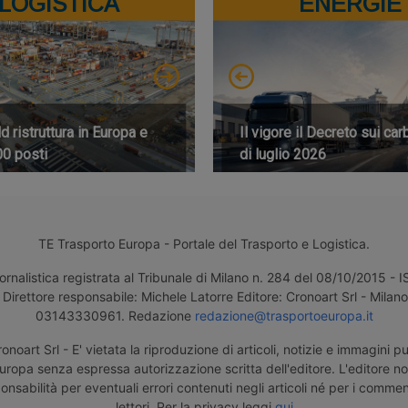
LOGISTICA
ENERGIE
 ristruttura in Europa e
Il vigore il Decreto sui car
00 posti
di luglio 2026
TE Trasporto Europa - Portale del Trasporto e Logistica.
ornalistica registrata al Tribunale di Milano n. 284 del 08/10/2015 -
Direttore responsabile: Michele Latorre Editore: Cronoart Srl - Milano 
03143330961. Redazione
redazione@trasportoeuropa.it
noart Srl - E' vietata la riproduzione di articoli, notizie e immagini pu
uropa senza espressa autorizzazione scritta dell'editore. L'editore n
nsabilità per eventuali errori contenuti negli articoli né per i comment
lettori. Per la privacy leggi
qui