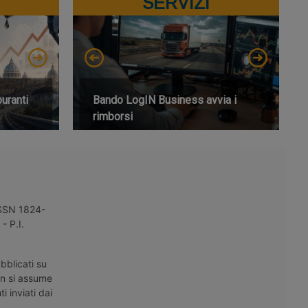
SERVIZI
buranti
Bando LogIN Business avvia i
rimborsi
 ISSN 1824-
- P.I.
bblicati su
on si assume
i inviati dai