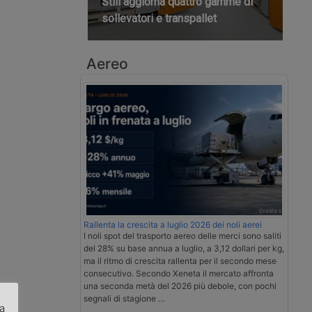
Still aggiorna quattro gamme di
sollevatori e transpallet
Aereo
Rallenta la crescita a luglio 2026 dei noli aerei
I noli spot del trasporto aereo delle merci sono saliti
del 28% su base annua a luglio, a 3,12 dollari per kg,
ma il ritmo di crescita rallenta per il secondo mese
consecutivo. Secondo Xeneta il mercato affronta
una seconda metà del 2026 più debole, con pochi
segnali di stagione …
za