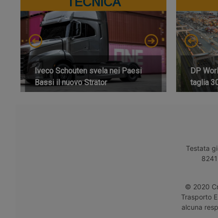
TECNICA
Iveco Schouten svela nei Paesi
DP World
Bassi il nuovo Strator
taglia 3
Testata gi
8241 
© 2020 Cro
Trasporto E
alcuna respo