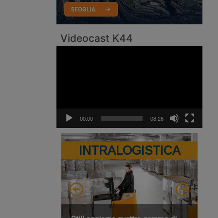
Videocast K44
Video
Player
00:00
08:26
INTRALOGISTICA