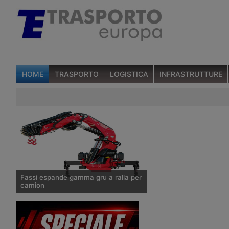
HOME
TRASPORTO
LOGISTICA
INFRASTRUTTURE
Fassi espande gamma gru a ralla per
camion
Al Bauma di Monaco, il costruttore
svela una nuova gru dalle prestazioni
elevate, che può operare facilmente