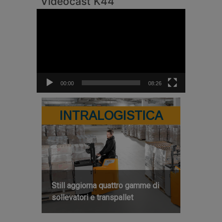
Videocast K44
Video
Player
00:00
08:26
INTRALOGISTICA
Still aggiorna quattro gamme di
sollevatori e transpallet