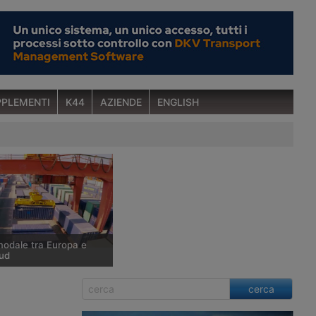
PLEMENTI
K44
AZIENDE
ENGLISH
modale tra Europa e
ud
 britannica Far East
cerca
a avviato il servizio
East World Express, che