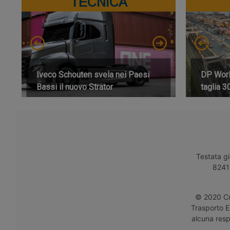
TECNICA
Iveco Schouten svela nei Paesi
DP World
Bassi il nuovo Strator
taglia 3
Testata gi
8241 
© 2020 Cro
Trasporto E
alcuna respo