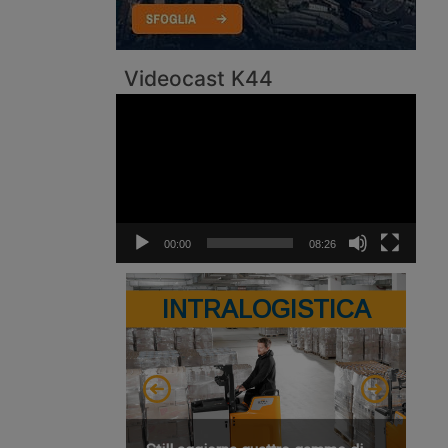
Videocast K44
Video
Player
00:00
08:26
INTRALOGISTICA