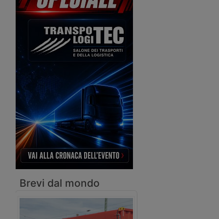
viaggiano in treno da e per la Cina.
realizzando una connes
su rotaia tra il capolu
e il confine Małaszewic
Brevi dal mondo