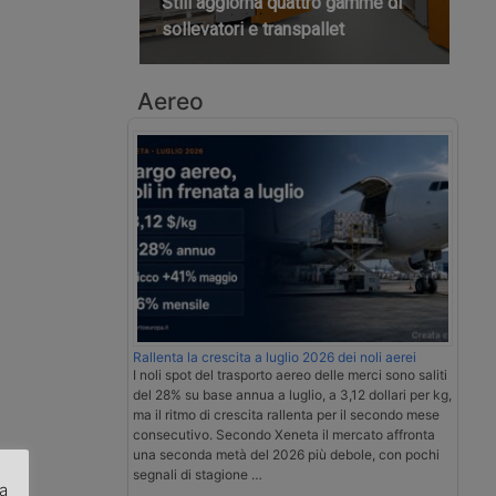
Still aggiorna quattro gamme di
sollevatori e transpallet
Aereo
Rallenta la crescita a luglio 2026 dei noli aerei
I noli spot del trasporto aereo delle merci sono saliti
del 28% su base annua a luglio, a 3,12 dollari per kg,
ma il ritmo di crescita rallenta per il secondo mese
consecutivo. Secondo Xeneta il mercato affronta
una seconda metà del 2026 più debole, con pochi
segnali di stagione …
za