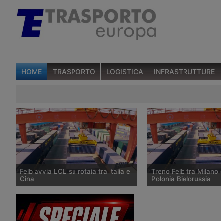
HOME
TRASPORTO
LOGISTICA
INFRASTRUTTURE
Felb avvia LCL su rotaia tra Italia e
Treno Felb tra Milano 
Cina
Polonia Bielorussia
La filiale italiana di Far East Land
Nell’ambito del servizi
Bridge annuncia l’avvio di spedizioni a
ferroviario tra Italia e C
carico parziale sui container che
società annuncia che s