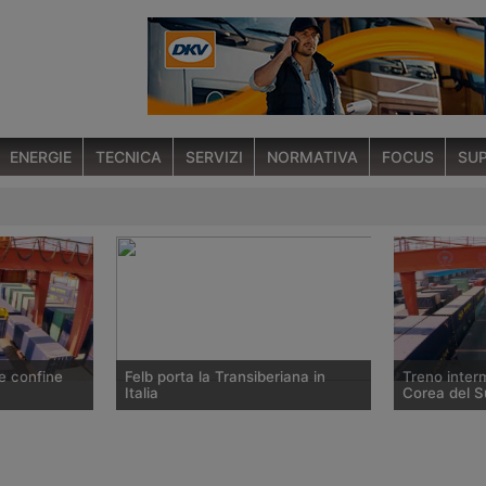
ENERGIE
TECNICA
SERVIZI
NORMATIVA
FOCUS
SUP
e confine
Felb porta la Transiberiana in
Treno inter
Italia
Corea del S
o intermodale
La società austriaca che fa parte
La compagnia
ina, la
della ferrovia russa RZD ha aperto
Land Bridge h
ta
un ufficio a Milano per promuovere i
ferroviario 