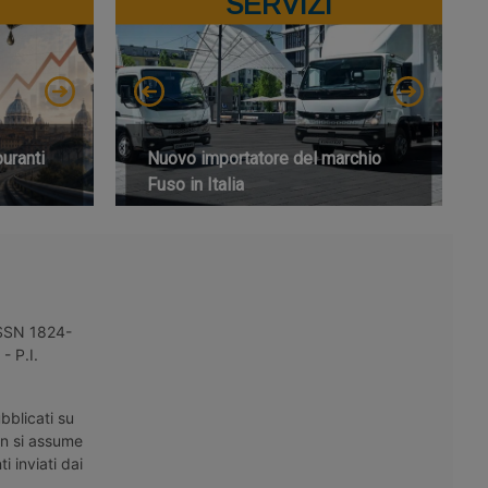
SERVIZI
buranti
Nuovo importatore del marchio
Fuso in Italia
 ISSN 1824-
- P.I.
bblicati su
on si assume
i inviati dai