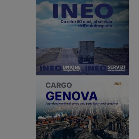
ermina multimodale
uisburg con il Far East.