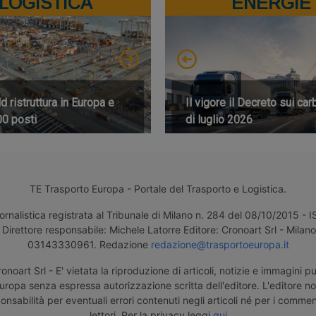
LOGISTICA
ENERGIE
 ristruttura in Europa e
Il vigore il Decreto sui car
00 posti
di luglio 2026
TE Trasporto Europa - Portale del Trasporto e Logistica.
ornalistica registrata al Tribunale di Milano n. 284 del 08/10/2015 -
Direttore responsabile: Michele Latorre Editore: Cronoart Srl - Milano 
03143330961. Redazione
redazione@trasportoeuropa.it
noart Srl - E' vietata la riproduzione di articoli, notizie e immagini pu
uropa senza espressa autorizzazione scritta dell'editore. L'editore n
nsabilità per eventuali errori contenuti negli articoli né per i comment
lettori. Per la privacy leggi
qui