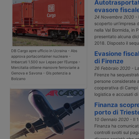
Autotrasporta
evasore fiscal
24 Novembre 2020
- 
scoperto un’impresa d
nella Val Bormida, in 
presentato alcuna dich
2018. Disposto il sequ
DB Cargo apre ufficio in Ucraina - Abs
Evasione fiscal
approva portacontainer nucleare -
di Firenze
Imbarcati 1.500 suv Lepas per l’Europa -
Mercitalia ottiene manovre ferroviarie a
26 Febbraio 2020
- La
Genova e Savona - Gls potenzia a
Firenze ha sequestrat
Bolzano
persone considerate am
cooperativa di Campi 
logistica e accusati di
Finanza scopre
porto di Triest
10 Gennaio 2020
- Il 
Finanza ha comunicat
controlli svolti sul p
diverse società che op