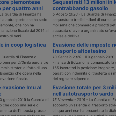
tore piemontese
Sequestrati 13 milioni in 
e per quattro anni
contrabbando gasolio
La Guardia di Finanza ha
5 Agosto 2020
- La Guardia di Finan
i autotrasporto che ha sede
sequestrato tredici milioni di euro a u
Piemonte, che non ha
molisana che commercia prodotti petro
iarazione fiscale dal 2014 al
accusata di avere organizzato un’eva
estro di beni.
accise e dell’Iva.
e in coop logistica
Evasione delle imposte n
trasporto altoatesino
 Guardia di Finanza di
13 Gennaio 2020
- Il 9 gennaio 2020 
o beni per 270mila euro a tre
Finanza di Bolzano ha comunicato la 
ministratori di fatto di una
165 lavoratori in posizione irregolare
Bisenzio che opera nella
pagati con indennità di trasferta o ri
 evasione fiscale.
del regolare stipendio.
 evasione Imu al
Evasione totale per 3 mili
e
nell’autotrasporto sardo
10 gennaio 2019 la Guardia di
15 Novembre 2019
- La Guardia di F
o che dopo una serie di
scoperto un'azienda di trasporto stra
agamento dell'imposta presso
cinque anni non ha presentato la dich
erato nel porto giuliano ha
redditi e impiegava due autisti in nero