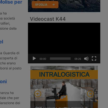
Molise per
za ha
Videocast K44
na società
liferi,
Video
sione delle
Player
el
la Guardia di
scoperta di
00:00
08:26
, che erano
mborsi al posto
INTRALOGISTICA
oni
inanza ha
dale che per
iarazione dei
.