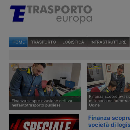
HOME
TRASPORTO
LOGISTICA
INFRASTRUTTURE
Finanza scopre evasio
Finanza scopre evasione dell’Iva
milionaria nell’autotra
nell’autotrasporto pugliese
Udine
Un’indagine della Guardia di Finanza di
Una complessa operazi
Finanza scopre
Molfetta ha scoperto un’evasione
contro l’evasione intern
società di logi
dell’Iva attuata da una società di
nell’autotrasporto udin