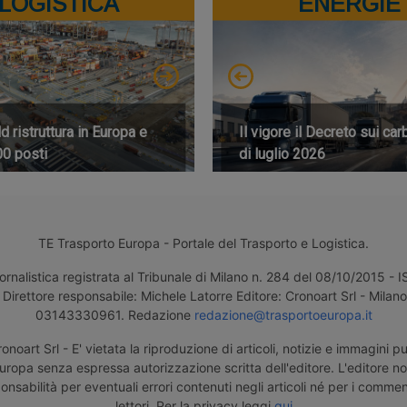
LOGISTICA
ENERGIE
 ristruttura in Europa e
Il vigore il Decreto sui car
00 posti
di luglio 2026
TE Trasporto Europa - Portale del Trasporto e Logistica.
ornalistica registrata al Tribunale di Milano n. 284 del 08/10/2015 -
Direttore responsabile: Michele Latorre Editore: Cronoart Srl - Milano 
03143330961. Redazione
redazione@trasportoeuropa.it
noart Srl - E' vietata la riproduzione di articoli, notizie e immagini pu
uropa senza espressa autorizzazione scritta dell'editore. L'editore n
nsabilità per eventuali errori contenuti negli articoli né per i comment
lettori. Per la privacy leggi
qui