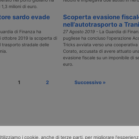
 1,3 milioni di euro.
tore sardo evade
Scoperta evasione fiscal
nell’autotrasporto a Tran
uardia di Finanza ha
27 Agosto 2019
- La Guardia di Finanz
di ottobre 2019 la scoperta di
pugliese ha concluso l'operazione Ac
l trasporto stradale delle
Tricks avviata verso una cooperativa 
nia.
Corato, accusata di avere attuato un
evasione fiscale su un imponibile di sei
euro.
1
2
Successivo »
tilizziamo i cookie, anche di terze parti, per migliorare l'esperien