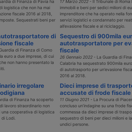
circa cinque
euro nel Punto Franco Nuovo del
euro a danno 
ardia di Finanza di Pavia ha
17 Marzo 2022
- Il Tribunale di Roma
l’azione
porto di Trieste. Coinvolte anche
un’impresa d
i logistica che non ha mai
immobili e beni per sedici milioni di e
 di Finanza,
imprese di logistica e trasporto.
nell’alta Valte
zione fiscale 2016 al 2018,
imprenditore che ha operato nella forn
e e della
imposte. Sequestrati beni per
servizi logistici e condannato per rea
all’evasione fiscale e al riciclaggio.
utotrasportatore di
Sequestro di 900mila eu
one fiscale
autotrasportatore per e
fiscale
Guardia di Finanza di Como
a euro a due imprese, di cui
26 Gennaio 2022
- La Guardia di Fin
 che non hanno presentato la
Calabria ha sequestrato 900mila euro
ti.
di autotrasporto per un’evasione fisca
2016 al 2018.
nario irregolare
Dieci imprese di trasport
 lodigiana
accusate di frode fiscale
rdia di Finanza ha scoperto
11 Giugno 2021
- La Procura di Piace
di lavoro straordinario non
concluso un’indagine su una frode fis
di una cooperativa di logistica
commessa da dieci imprese di traspor
 di Lodi.
sequestro di beni per dieci milioni e l
undici persone.