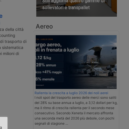
Still aggiorna quattro gamme di
sollevatori e transpallet
e
i
Aereo
a della città
counting
di trasporto di
a sistematica
 milioni di
Rallenta la crescita a luglio 2026 dei noli aerei
I noli spot del trasporto aereo delle merci sono saliti
del 28% su base annua a luglio, a 3,12 dollari per kg,
ma il ritmo di crescita rallenta per il secondo mese
consecutivo. Secondo Xeneta il mercato affronta
una seconda metà del 2026 più debole, con pochi
segnali di stagione …
za