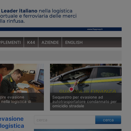
PLEMENTI
K44
AZIENDE
ENGLISH
pre evasione
Sequestro per evasione ad
nella logistica di
autotrasportatore condannato per
omicidio stradale
i Finanza di Sondrio ha
La Guardia di Finanza ha sequestrato
 evasione
cerca
ncati pagamenti di
87mila euro per evasione fiscale ed
 logistica
ritenute per 200mila
esterovestizione all’autotrasportatore