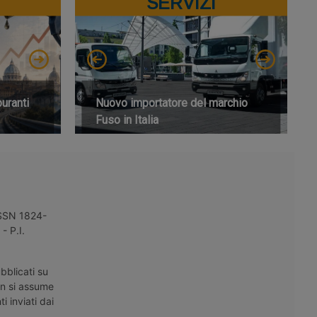
SERVIZI
buranti
Nuovo importatore del marchio
Fuso in Italia
 ISSN 1824-
- P.I.
bblicati su
on si assume
i inviati dai