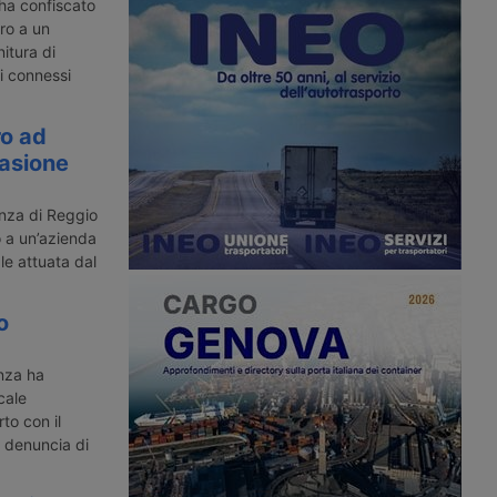
dei lavoratori di
bulgaro condannato a sette anni per
 ha confiscato
i logistica con sede
l’incidente stradale che a gennaio
uro a un
llina.
2022 uccise due ragazze sull’A28.
itura di
ti connessi
ro ad
vasione
anza di Reggio
 a un’azienda
le attuata dal
o
nza ha
cale
to con il
a denuncia di