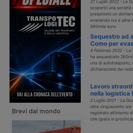
autotrasporto nel 2017.
portato al recupero di 
27 Luglio 2022
- La Gu
milioni di euro grazie al
scoperto una società d
congiunta della Guardia
presentato un dichiara
dell’Agenzia delle Entrat
evadendo Iva e altre 
Procura di Udine.
680mila euro.
Sequestro ad a
Como per evasi
4 Febbraio 2022
- La 
ha sequestrato 260mil
una di autotrasporto,
dichiarazione dei reddi
Lavoro straordi
nella logistica
2 Luglio 2021
- La Gua
oltre cinquecento ore 
Brevi dal mondo
registrato all’interno 
che opera in provincia