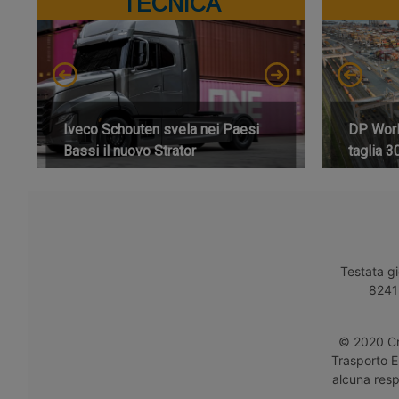
TECNICA
Iveco Schouten svela nei Paesi
DP World
Bassi il nuovo Strator
taglia 3
Testata gi
8241 
© 2020 Cro
Trasporto E
alcuna respo