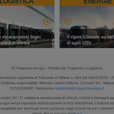
LOGISTICA
ENERGIE
s sta acquisendo Segro
Il vigore il Decreto sui car
iliardi di sterline
di luglio 2026
TE Trasporto Europa - Portale del Trasporto e Logistica.
ornalistica registrata al Tribunale di Milano n. 284 del 08/10/2015 -
Direttore responsabile: Michele Latorre Editore: Cronoart Srl - Milano 
03143330961. Redazione
redazione@trasportoeuropa.it
noart Srl - E' vietata la riproduzione di articoli, notizie e immagini pu
uropa senza espressa autorizzazione scritta dell'editore. L'editore n
nsabilità per eventuali errori contenuti negli articoli né per i comment
lettori. Per la privacy leggi
qui