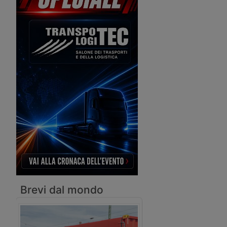
reazioni: favorevoli dalle imprese e dai
sindacati confederali e contrarie dalle
sigle di base e da diversi autisti. Ne
parla questo episodio del videocast
K44 Risponde.
Brevi dal mondo