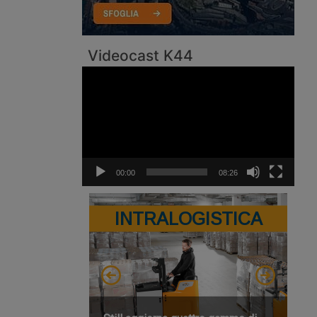
Videocast K44
Video
Player
00:00
08:26
INTRALOGISTICA