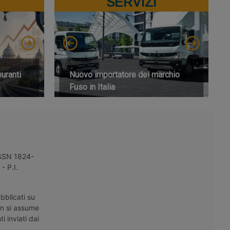
SERVIZI
buranti
Nuovo importatore del marchio
Fuso in Italia
 ISSN 1824-
- P.I.
bblicati su
on si assume
i inviati dai