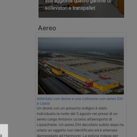
Still aggiorna quattro gamme di
sollevatori e transpallet
Aereo
Attentato con drone e una collisione con aereo Dhl
a Lipsia
Un drone con un presunto ordigno è stato
individuato la notte del 5 agosto nei pressi di un
aereo cargo Antonov ucraino all’aeroporto di
Lipsia/Halle. Un aereo Dhl decollato subito dopo ha
urtato un oggetto non identificato ed è atterrato
za
danneggiato ad Hannover. La polizia indaga per