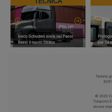
TECNICA
Iveco Schouten svela nei Paesi
Prologi
Bassi il nuovo Strator
per 14 m
Testata gi
8241 
© 2020 Cro
Trasporto E
alcuna respo