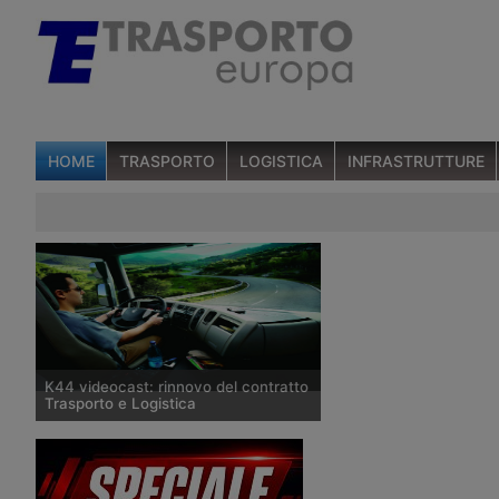
HOME
TRASPORTO
LOGISTICA
INFRASTRUTTURE
K44 videocast: rinnovo del contratto
Trasporto e Logistica
Il rinnovo del contratto nazionale
Logistica, Trasporto Merce e
Spedizione ha suscitato diverse