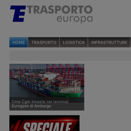
HOME
TRASPORTO
LOGISTICA
INFRASTRUTTURE
Cma Cgm investe nel terminal
Eurogate di Amburgo
Cma Cgm rafforza la presenza nei porti
europei con l’acquisizione del 20% di
Eurogate Container Terminal Hamburg,