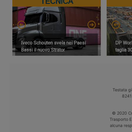
TECNICA
Iveco Schouten svela nei Paesi
DP World
Bassi il nuovo Strator
taglia 3
Testata gi
8241 
© 2020 Cro
Trasporto E
alcuna respo