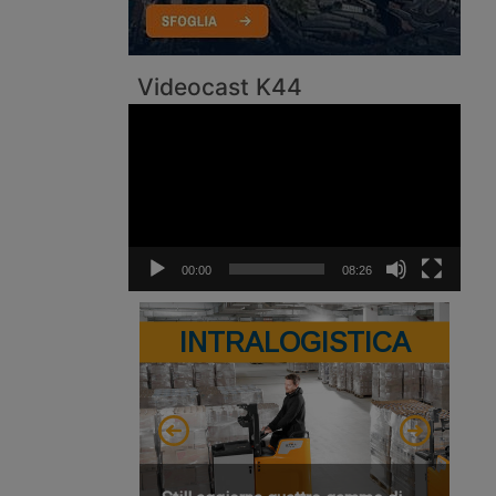
Videocast K44
Video
Player
00:00
08:26
INTRALOGISTICA