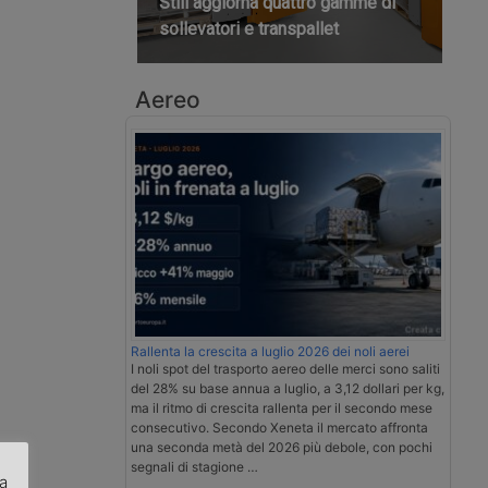
Still aggiorna quattro gamme di
sollevatori e transpallet
Aereo
Rallenta la crescita a luglio 2026 dei noli aerei
I noli spot del trasporto aereo delle merci sono saliti
del 28% su base annua a luglio, a 3,12 dollari per kg,
ma il ritmo di crescita rallenta per il secondo mese
consecutivo. Secondo Xeneta il mercato affronta
una seconda metà del 2026 più debole, con pochi
segnali di stagione …
za