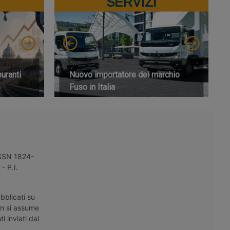
SERVIZI
buranti
Nuovo importatore del marchio
Fuso in Italia
 ISSN 1824-
- P.I.
bblicati su
on si assume
i inviati dai