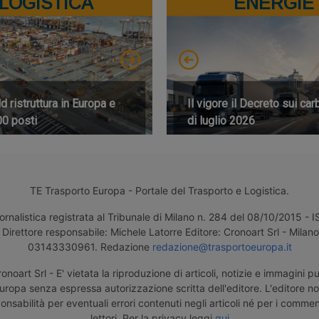
LOGISTICA
ENERGIE
 ristruttura in Europa e
Il vigore il Decreto sui car
00 posti
di luglio 2026
TE Trasporto Europa - Portale del Trasporto e Logistica.
ornalistica registrata al Tribunale di Milano n. 284 del 08/10/2015 -
Direttore responsabile: Michele Latorre Editore: Cronoart Srl - Milano 
03143330961. Redazione
redazione@trasportoeuropa.it
noart Srl - E' vietata la riproduzione di articoli, notizie e immagini pu
uropa senza espressa autorizzazione scritta dell'editore. L'editore n
nsabilità per eventuali errori contenuti negli articoli né per i comment
lettori. Per la privacy leggi
qui