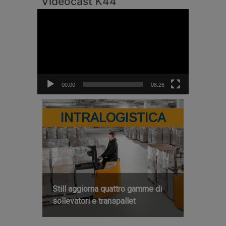
Videocast K44
Video
Player
00:00
08:26
INTRALOGISTICA
Still aggiorna quattro gamme di
sollevatori e transpallet