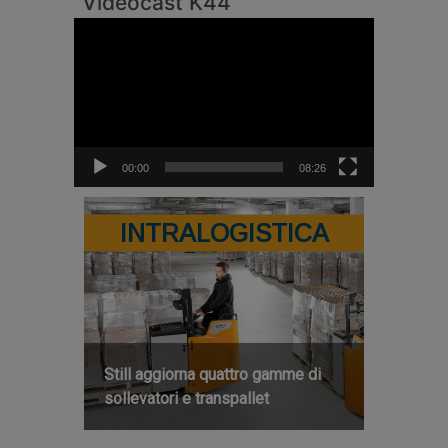
Videocast K44
Video
Player
00:00
08:26
INTRALOGISTICA
Still aggiorna quattro gamme di
sollevatori e transpallet