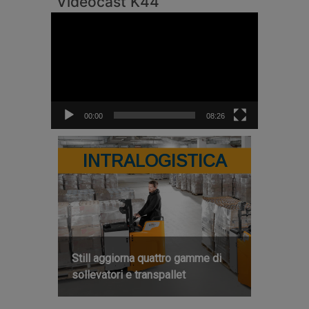
Videocast K44
Video
Player
00:00
08:26
INTRALOGISTICA
Still aggiorna quattro gamme di
sollevatori e transpallet