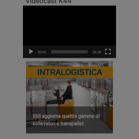
Videocast K44
Video
Player
00:00
08:26
INTRALOGISTICA
Still aggiorna quattro gamme di
sollevatori e transpallet