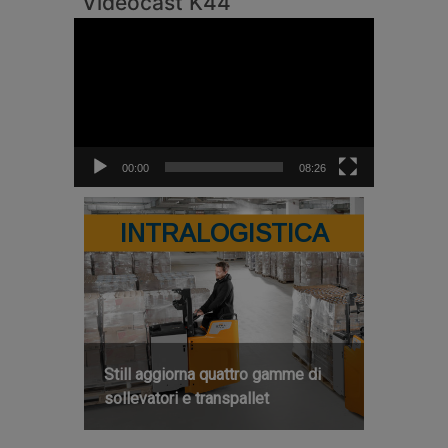
Videocast K44
Video
Player
00:00
08:26
INTRALOGISTICA
Still aggiorna quattro gamme di
sollevatori e transpallet