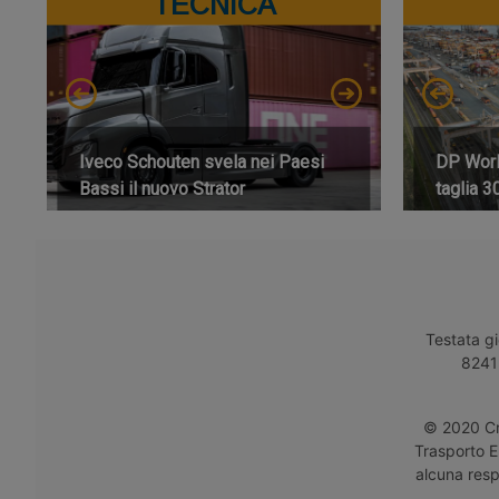
TECNICA
Iveco Schouten svela nei Paesi
DP World
Bassi il nuovo Strator
taglia 3
Testata gi
8241 
© 2020 Cro
Trasporto E
alcuna respo