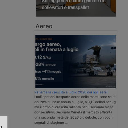
Still aggiorna quattro gamme di
sollevatori e transpallet
Aereo
Rallenta la crescita a luglio 2026 dei noli aerei
I noli spot del trasporto aereo delle merci sono saliti
del 28% su base annua a luglio, a 3,12 dollari per kg,
ma il ritmo di crescita rallenta per il secondo mese
consecutivo. Secondo Xeneta il mercato affronta
una seconda metà del 2026 più debole, con pochi
segnali di stagione …
za