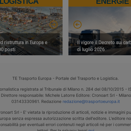
LOGISTICA
ENERGIE
 ristruttura in Europa e
Il vigore il Decreto sui car
00 posti
di luglio 2026
TE Trasporto Europa - Portale del Trasporto e Logistica.
ornalistica registrata al Tribunale di Milano n. 284 del 08/10/2015 -
Direttore responsabile: Michele Latorre Editore: Cronoart Srl - Milano 
03143330961. Redazione
redazione@trasportoeuropa.it
noart Srl - E' vietata la riproduzione di articoli, notizie e immagini pu
uropa senza espressa autorizzazione scritta dell'editore. L'editore n
nsabilità per eventuali errori contenuti negli articoli né per i comment
lettori. Per la privacy leggi
qui