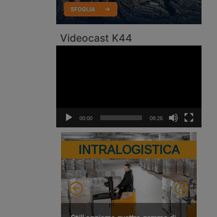
Videocast K44
Video
Player
00:00
08:26
INTRALOGISTICA