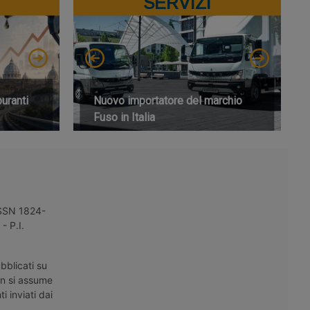
SERVIZI
buranti
Nuovo importatore del marchio
Fuso in Italia
 ISSN 1824-
- P.I.
bblicati su
on si assume
i inviati dai