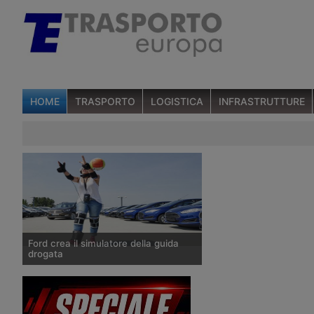
HOME
TRASPORTO
LOGISTICA
INFRASTRUTTURE
Ford crea il simulatore della guida
drogata
Il costruttore automobilistico ha
realizzato una speciale tuta per la
realtà virtuale che simula gli effetti di