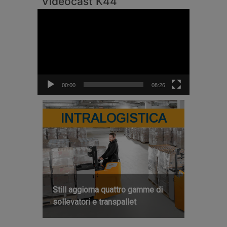
Videocast K44
Video
Player
00:00
08:26
INTRALOGISTICA
Still aggiorna quattro gamme di
sollevatori e transpallet