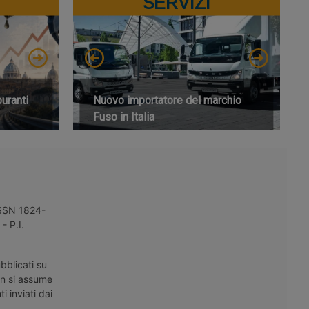
SERVIZI
buranti
Nuovo importatore del marchio
Fuso in Italia
 ISSN 1824-
- P.I.
bblicati su
on si assume
i inviati dai