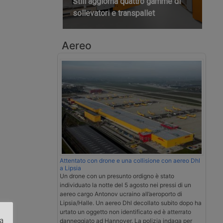
Still aggiorna quattro gamme di
sollevatori e transpallet
Aereo
Attentato con drone e una collisione con aereo Dhl
a Lipsia
Un drone con un presunto ordigno è stato
individuato la notte del 5 agosto nei pressi di un
aereo cargo Antonov ucraino all’aeroporto di
Lipsia/Halle. Un aereo Dhl decollato subito dopo ha
urtato un oggetto non identificato ed è atterrato
za
danneggiato ad Hannover. La polizia indaga per