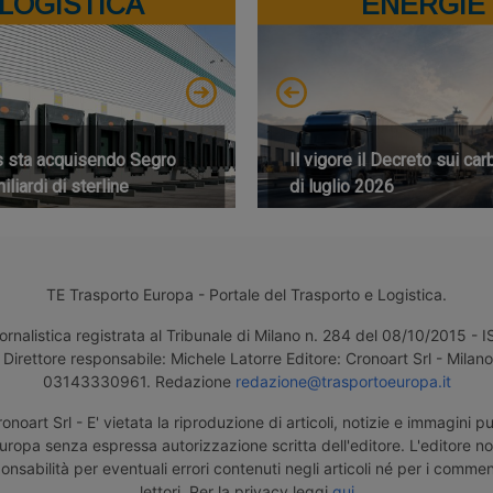
LOGISTICA
ENERGIE
s sta acquisendo Segro
Il vigore il Decreto sui car
iliardi di sterline
di luglio 2026
TE Trasporto Europa - Portale del Trasporto e Logistica.
ornalistica registrata al Tribunale di Milano n. 284 del 08/10/2015 -
Direttore responsabile: Michele Latorre Editore: Cronoart Srl - Milano 
03143330961. Redazione
redazione@trasportoeuropa.it
noart Srl - E' vietata la riproduzione di articoli, notizie e immagini pu
uropa senza espressa autorizzazione scritta dell'editore. L'editore n
nsabilità per eventuali errori contenuti negli articoli né per i comment
lettori. Per la privacy leggi
qui