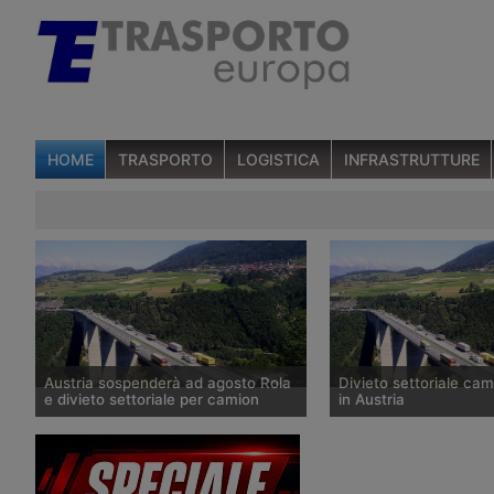
HOME
TRASPORTO
LOGISTICA
INFRASTRUTTURE
Austria sospenderà ad agosto Rola
Divieto settoriale cam
e divieto settoriale per camion
in Austria
I lavori sulla linea ferroviaria del
Il Governo austriaco non
Brennero causano la sospensione dei
divieto di transito per i
treni dell’autostrada viaggiante e di
industriali che traspor