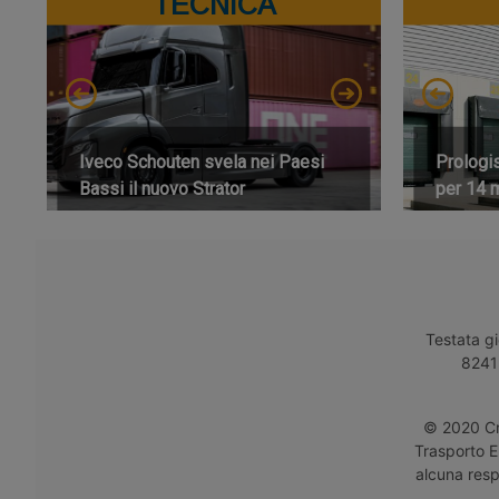
TECNICA
Iveco Schouten svela nei Paesi
Prologi
Bassi il nuovo Strator
per 14 m
Testata gi
8241 
© 2020 Cro
Trasporto E
alcuna respo