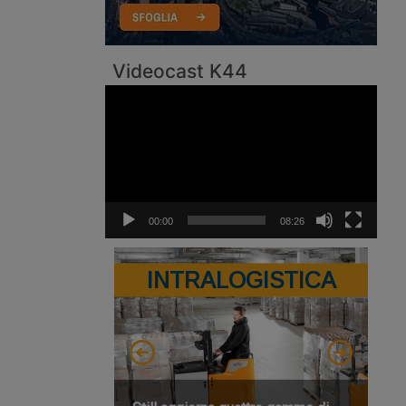
Videocast K44
Video
Player
00:00
08:26
INTRALOGISTICA