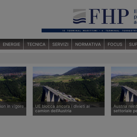
ENERGIE
TECNICA
SERVIZI
NORMATIVA
FOCUS
SUP
ion in vigore
UE blocca ancora i divieti ai
Austria reint
camion dell’Austria
settoriale p
 rinuncia al
La Commissione Europea ritiene
Il Governo de
 veicoli
illegittimo il divieto settoriale al
i divieti di t
tano alcune
transito dei veicoli pesanti lungo la
industriali c