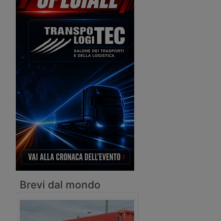
conseguenza l’Austria ha deciso di
tipologie di merci, entr
sospendere il divieto di
il 1° novembre 2016.
autotrasporto settoriale dal 6 al 23
agosto.
Brevi dal mondo