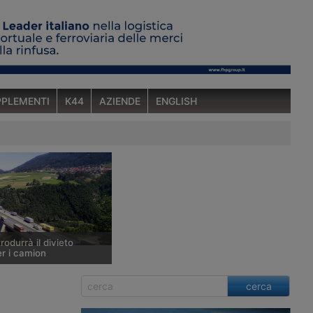
PLEMENTI
K44
AZIENDE
ENGLISH
rodurrà il divieto
er i camion
l Tirolo intende applicare
cerca
ransito per i veicoli
he trasportano alcune