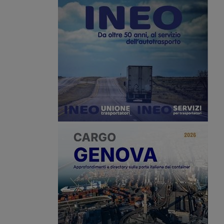
 merce, un provvedimento
 dall’Unione Europea.
nsidera una forma di
sleale.