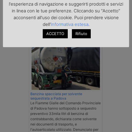
l'esperienza di navigazione e suggerirti prodotti e servizi
in linea con le tue preferenze. Cliccando su "Accetto"
acconsenti all'uso dei cookie. Puoi prendere visione
Cronaca
dell'
Informativa estesa
.
ACCETTO
Rifiuto
Benzina spacciata per solvente
sequestrata a Padova
Le Fiamme Gialle del Comando Provinciale
di Padova hanno sottoposto a sequestro
preventivo 33mila litri di benzina di
contrabbando, dichiarata come solvente
nei documenti di trasporto, e
l'autoarticolato utilizzato. Denunciato per