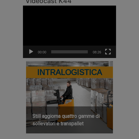
Videocast K44
Video
Player
00:00
08:26
INTRALOGISTICA
Still aggiorna quattro gamme di
sollevatori e transpallet