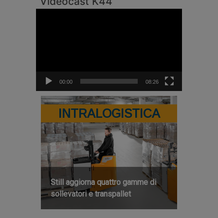
Videocast K44
Video
Player
00:00
08:26
INTRALOGISTICA
Still aggiorna quattro gamme di
sollevatori e transpallet