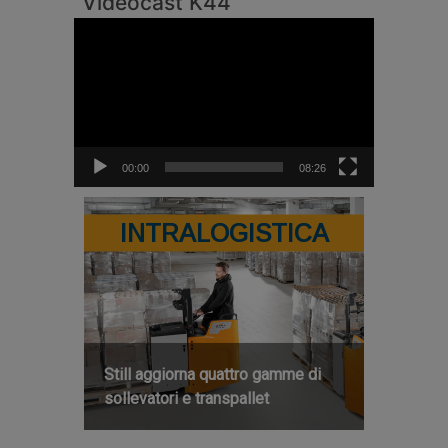
Videocast K44
Video
Player
00:00
08:26
INTRALOGISTICA
Still aggiorna quattro gamme di
sollevatori e transpallet