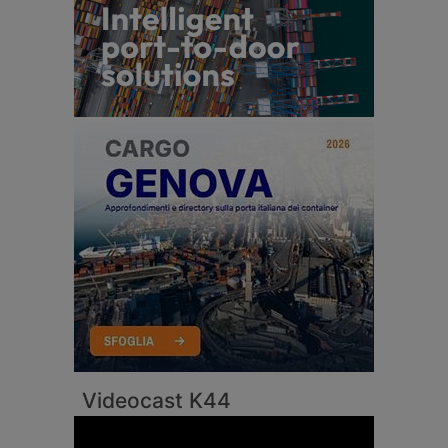
Videocast K44
Video
Player