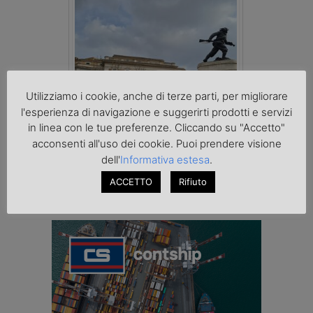
Utilizziamo i cookie, anche di terze parti, per migliorare
l'esperienza di navigazione e suggerirti prodotti e servizi
in linea con le tue preferenze. Cliccando su "Accetto"
La riforma del Codice della Strada punta
acconsenti all'uso dei cookie. Puoi prendere visione
sull’autotrasporto
dell'
Informativa estesa
.
ACCETTO
Rifiuto
cerca