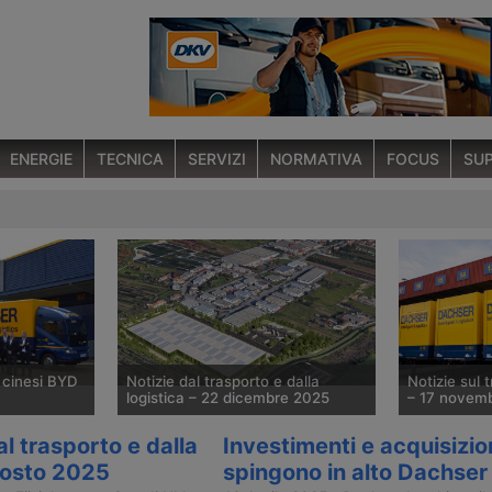
ENERGIE
TECNICA
SERVIZI
NORMATIVA
FOCUS
SUP
 cinesi BYD
Notizie dal trasporto e dalla
Notizie sul t
logistica – 22 dicembre 2025
– 17 novem
ettrici
Nuovo polo logistico in Toscana –
Dachser pote
al trasporto e dalla
Investimenti e acquisizio
hser Iberia
Alleanza sulla mappatura della
– Rotta conta
agosto 2025
spingono in alto Dachser
bana a
mobilità europea – Rina acquisisce
– Terminal co