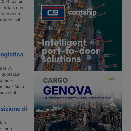
roviario Romania-
metri quadrati per stoccare prodotti
 2024 con un
eccarelli Group
alimentari e non.
i dollari, con
Verona – Nuovo
 precedente.
dc Marghera
cquisizioni.
logistica
e la JV
r quotazioni
raneo –
urchia - Akno
Nuovo hub
sizione di
tato
azienda