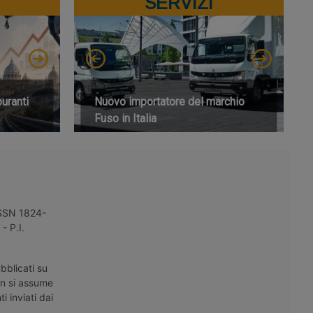
SERVIZI
buranti
Nuovo importatore del marchio
Fuso in Italia
 ISSN 1824-
- P.I.
bblicati su
on si assume
i inviati dai