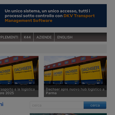
PLEMENTI
K44
AZIENDE
ENGLISH
rasporto e la logistica
Dachser apre nuovo hub logistico a
bre 2025
Parma
nzia logistica a Tangeri
All’inizio di ottobre 2025 Dachser ha
ni
cerca
iner tra Italia ed Egitto
inaugurato una piattaforma logistica
ntainer galleggiante –
a Parma. Ha una superficie di 12.200