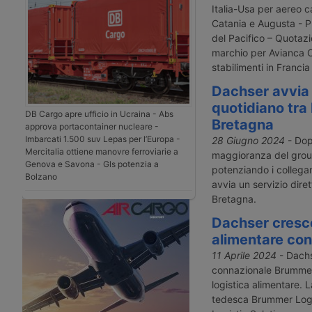
Italia-Usa per aereo c
Catania e Augusta - Pr
del Pacifico – Quotaz
marchio per Avianca C
stabilimenti in Francia
Dachser avvia
quotidiano tra 
DB Cargo apre ufficio in Ucraina - Abs
Bretagna
approva portacontainer nucleare -
Imbarcati 1.500 suv Lepas per l’Europa -
28 Giugno 2024
- Dopo
Mercitalia ottiene manovre ferroviarie a
maggioranza del grou
Genova e Savona - Gls potenzia a
potenziando i collegame
Bolzano
avvia un servizio diret
Bretagna.
Dachser cresce
alimentare co
11 Aprile 2024
- Dachs
connazionale Brummer,
logistica alimentare.
tedesca Brummer Logis