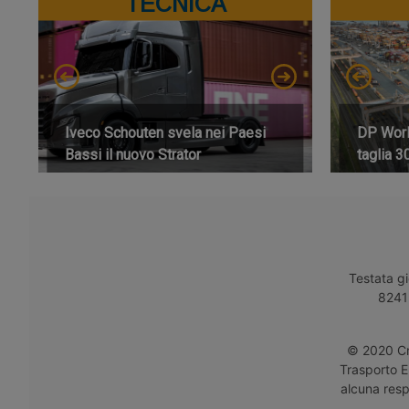
TECNICA
Iveco Schouten svela nei Paesi
DP World
Bassi il nuovo Strator
taglia 3
Testata gi
8241 
© 2020 Cro
Trasporto E
alcuna respo