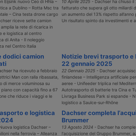
dopo un
Gloval – Espansione Prologis a
Servizio fer
n Eijsink nuovo Ceo di Hhla –
10 Aprile 2025
- Dachser ha chiuso il
viato nel
Milano – Dachser cresce a Freiburg
Ungheria – C
tica a Dublino – Rotta Msc tra
fatturato che supera gli otto miliardi d
importante
potenzia a 
ntale – Cina testa drone cargo
un aumento del 13% rispetto all’anno
 dei
magazzino S
achser riceve sette camion
Un risultato spinto da investimenti e a
mercato
 amplia la rete di ricarica in
triali.
 e logistica al centro
a di Anita - Il noleggio
za nel Centro Italia
 dodici camion
Notizie brevi trasporto e 
ati
22 gennaio 2025
chser ha ricevuto a febbraio
22 Gennaio 2025
- Dachser acquisisc
ettrici Man con ralla ribassata,
finlandese – Intelligenza artificiale pe
to di merce voluminosa su
aeree - Unifeeder triplica nel Mediter
 piano con capacità fino a 67
Autotrasporto di batterie tra Cina e T
ne che riduce i viaggi e le
Livraga Business Park si espande - 
logistico a Saulce-sur-Rhône
rasporto e logistica
Dachser completa l’acqui
2024
Brummer
Nuova logistica Dachser –
13 Agosto 2024
- Dachser ha comple
ioni nella ferrovia – Alleanza
l'acquisizione del Gruppo Brummer, 