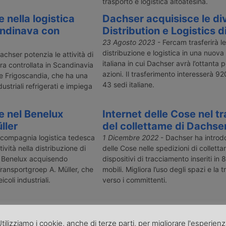
trasporto e logistica altoatesina.
 nella logistica
Dachser acquisisce le div
andinava con
Distribution e Logistics 
23 Agosto 2023
- Fercam trasferirà le 
distribuzione e logistica in una nuova
achser potenzia le attività di
italiana in cui Dachser avrà l’ottanta 
ra controllata in Scandinavia
azioni. Il trasferimento interesserà 9
e Frigoscandia, che ha una
43 sedi italiane.
dustriali refrigerati e impiega
e nel Benelux
Internet delle Cose nel t
ller
del collettame di Dachse
 compagnia logistica tedesca
1 Dicembre 2022
- Dachser ha introdo
vità nella distribuzione di
delle Cose nelle spedizioni di collett
el Benelux acquisendo
dispositivi di tracciamento inseriti in
Transportgroep A. Müller, che
mobili. Migliora l’uso degli spazi e la
coli industriali.
verso i committenti.
1
2
Successivo »
tilizziamo i cookie, anche di terze parti, per migliorare l'esperien