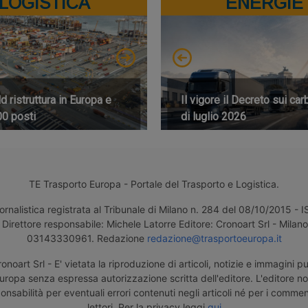
LOGISTICA
ENERGIE
 ristruttura in Europa e
Il vigore il Decreto sui car
00 posti
di luglio 2026
TE Trasporto Europa - Portale del Trasporto e Logistica.
ornalistica registrata al Tribunale di Milano n. 284 del 08/10/2015 -
Direttore responsabile: Michele Latorre Editore: Cronoart Srl - Milano 
03143330961. Redazione
redazione@trasportoeuropa.it
noart Srl - E' vietata la riproduzione di articoli, notizie e immagini pu
uropa senza espressa autorizzazione scritta dell'editore. L'editore n
nsabilità per eventuali errori contenuti negli articoli né per i comment
lettori. Per la privacy leggi
qui