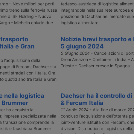
argo – Nove milioni per porti
tedesco-austriaca di logistica aliment
imo treno sulla ferrovia russa
integrandola nella sua rete europea e
ione di SF Holding – Nuovo
posizione di Dachser nel mercato eur
argo - Michelin chiude due
logistica alimentare.
 trasporto
Notizie brevi trasporto e 
Italia e Gran
5 giugno 2024
5 Giugno 2024
- Cancellazioni di por
Droni Amazon – Container in India – A
 l’acquisizione della
Trieste – Dachser cresce in Spagna
page di Fercam, Dachser sta
nti stradali con l’Italia. Ora
to quotidiano tra Italia e Gran
 nella logistica
Dachser ha il controllo d
n Brummer
& Fercam Italia
er ha acquisto la
11 Aprile 2024
- Alla fine di marzo 2
 impresa specializzata nella
concluso l’acquisizione dell’ottanta p
 La transazione comprende la
joint-venture istituita con Fercam, che
tik e l’austriaca Brummer
divisioni Distribution e Logistics della