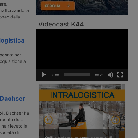
are,
 rafforzando la
opeo della
Videocast K44
Video
Player
logistica
tacontainer –
cquisizione a
00:00
08:26
INTRALOGISTICA
i Dachser
024, Dachser ha
ercento della
 ha rilevato le
 società di