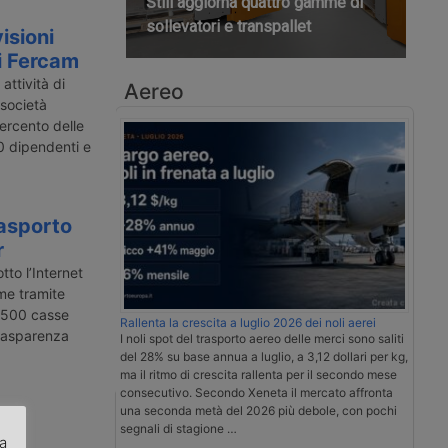
Still aggiorna quattro gamme di
sollevatori e transpallet
isioni
di Fercam
attività di
Aereo
 società
percento delle
20 dipendenti e
rasporto
r
tto l’Internet
ame tramite
 8500 casse
Rallenta la crescita a luglio 2026 dei noli aerei
 trasparenza
I noli spot del trasporto aereo delle merci sono saliti
del 28% su base annua a luglio, a 3,12 dollari per kg,
ma il ritmo di crescita rallenta per il secondo mese
consecutivo. Secondo Xeneta il mercato affronta
una seconda metà del 2026 più debole, con pochi
segnali di stagione …
za