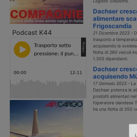
Logistic Solutions.
Dachser cresce
alimentare sc
Frigoscandia
Podcast K44
21 Dicembre 2023
- D
trasporto a temperatu
acquisendo la svedes
flotta di 260 veicoli in
1.300 dipendenti.
Dachser cresc
acquisendo Mü
17 Gennaio 2023
- La
Dachser potenza le atti
prodotti alimentari n
l’operatore olandese 
ha una flotta di 350 vei
U