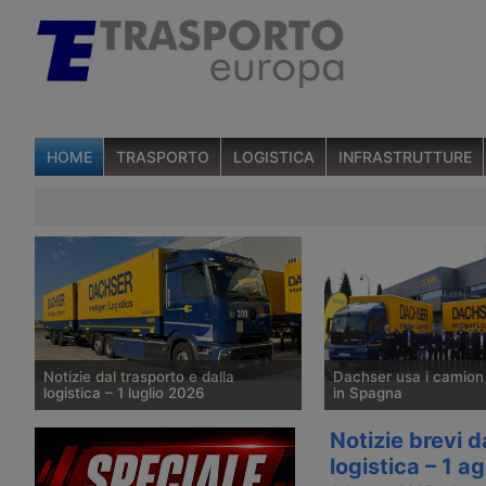
HOME
TRASPORTO
LOGISTICA
INFRASTRUTTURE
Notizie dal trasporto e dalla
Dachser usa i camion
logistica – 1 luglio 2026
in Spagna
Dachser amplia il trasporto elettrico –
Due camion Byd ETM6 el
Notizie brevi d
Fortidia acquisisce Wing – Logistica
entrano nella flotta Dac
logistica – 1 
automatica di Amazon in Polonia –
per la distribuzione ur