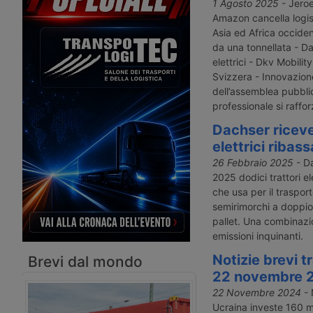
Mercitalia vince la movimentazione
Barcellona e Valencia 
1 Agosto 2025
- Jeroe
nei porti liguri – Asp Mare Adriatico
programma di prove av
Amazon cancella logis
Centrale completa Pnrr
settembre 2025. È un 
Asia ed Africa occide
passaggio nell’ingresso
da una tonnellata - D
costruttori cinesi nel 
elettrici - Dkv Mobility
europeo dei veicoli indus
Svizzera - Innovazione
dell’assemblea pubblic
professionale si raffor
Dachser riceve
elettrici ribass
26 Febbraio 2025
- Da
2025 dodici trattori el
che usa per il traspor
semirimorchi a doppio
pallet. Una combinazio
emissioni inquinanti.
Notizie brevi t
Brevi dal mondo
22 novembre 
22 Novembre 2024
- 
Ucraina investe 160 mil