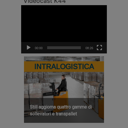
Videocast K44
Video
Player
00:00
08:26
INTRALOGISTICA
Still aggiorna quattro gamme di
sollevatori e transpallet