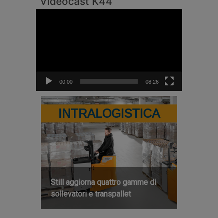
Videocast K44
Video
Player
00:00
08:26
INTRALOGISTICA
Still aggiorna quattro gamme di
sollevatori e transpallet