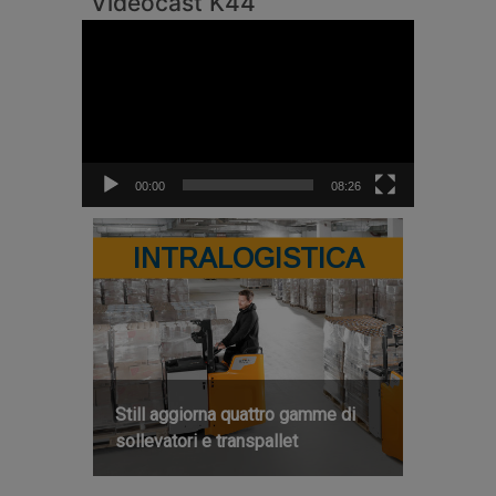
Videocast K44
Video
Player
00:00
08:26
INTRALOGISTICA
Still aggiorna quattro gamme di
sollevatori e transpallet