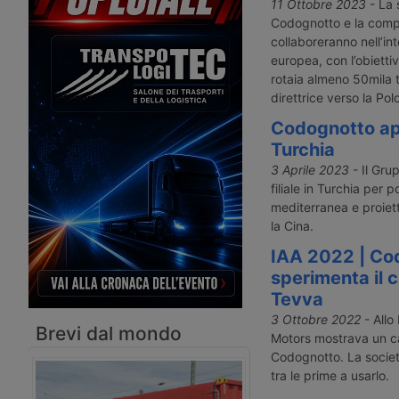
passo di un importante percorso
Assagenti chiede decisi
11 Ottobre 2023
- La 
d’innovazione avviato dal
per Genova – Magellan 
Codognotto e la compa
trasportatore veneto nel 2025.
RightShip per la decar
collaboreranno nell’int
dei porti – Telepass e I
europea, con l’obiettiv
ricarica elettrica – No
rotaia almeno 50mila 
Trimble rafforzano la c
direttrice verso la Pol
– Crescita per i robot d
Dkv Mobility in Svizzer
Codognotto apre
Turchia
3 Aprile 2023
- Il Gru
filiale in Turchia per p
mediterranea e proiett
la Cina.
IAA 2022 | Co
sperimenta il c
Tevva
3 Ottobre 2022
- Allo
Brevi dal mondo
Motors mostrava un cam
Codognotto. La societ
tra le prime a usarlo.