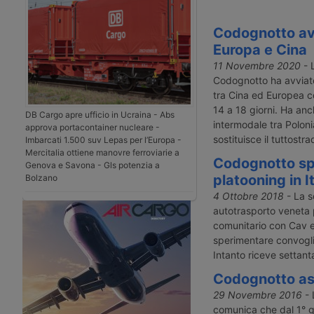
Codognotto av
Europa e Cina
11 Novembre 2020
- L
Codognotto ha avviato
tra Cina ed Europea c
14 a 18 giorni. Ha anch
DB Cargo apre ufficio in Ucraina - Abs
intermodale tra Polon
approva portacontainer nucleare -
sostituisce il tuttostra
Imbarcati 1.500 suv Lepas per l’Europa -
Mercitalia ottiene manovre ferroviarie a
Codognotto sp
Genova e Savona - Gls potenzia a
platooning in It
Bolzano
4 Ottobre 2018
- La so
autotrasporto veneta
comunitario con Cav e
sperimentare convogl
Intanto riceve settanta
Codognotto as
29 Novembre 2016
- 
comunica che dal 1° g