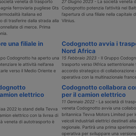
oni rapide
merci da Milano alla città degli
Dubai, negli 
società veneta di trasporto
27 Giugno 2023
- La società veneta d
Circle e
Emirati Arabi, con decolli a
Svolge la fun
gnia ferroviaria pugliese Gts
Codognotto potenzia l’attività nel Bal
bonizzazione
frequenza bisettimanale.
regione.
ermodalità italiana ed
l’apertura di una filiale nella capitale d
onity per la
o di trasferire dalla strada alla
Vilnius.
va Systems e
tonnellate di merce. Prima
ollaborazione
onia.
i picking –
a
 una filiale in
Codognotto avvia i traspor
Nord Africa
ppo Codognotto ha aperto una
15 Febbraio 2023
- Il Gruppo Codogno
otenziare le attività nell’area
trasporto verso l’Africa settentrionale
arle verso il Medio Oriente e
accordo strategico di collaborazione
operativa con la multinazionale franc
dognotto
Codognotto collabora co
amion elettrico
per il camion elettrico
11 Gennaio 2022
- La società di trasp
veneta Codognotto avvia una collabo
 Iaa 2022 lo stand della Tevva
britannica Tevva Motors Limited per l
ion elettrico con la livrea di
veicoli industriali elettrici destinati al
à veneta di autotrasporto è
regionale. Partirà una prima sperime
operativa per sviluppare una version