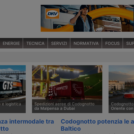
ENERGIE
TECNICA
SERVIZI
NORMATIVA
FOCUS
SUP
 e logistica
Spedizioni aeree di Codognotto
Codognotto 
da Malpensa a Dubai
Oriente con 
Gts Rail –
Dopo avere aperto una filiale a
La società v
nza intermodale tra
Codognotto potenzia le at
Codognotto –
Dubai, Codognotto ha avviato ad
Codognotto p
tto
Baltico
Francia –
aprile 2024 spedizioni aeree di
Medio Orient