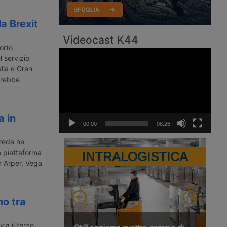
a Brexit
Videocast K44
orto
Video
 servizio
Player
lia e Gran
otrebbe
a in
00:00
08:26
areda ha
a piattaforma
INTRALOGISTICA
er Arper, Vega
o tra
ia il terzo