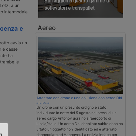
Still aggiorna quattro gamme di
Lotz, a un
sollevatori e transpallet
to intermodale
Aereo
acenza e
otto avvia un
r e casse
ente ha
ntrambe le
Attentato con drone e una collisione con aereo Dhl
a Lipsia
Un drone con un presunto ordigno è stato
individuato la notte del 5 agosto nei pressi di un
aereo cargo Antonov ucraino all’aeroporto di
Lipsia/Halle. Un aereo Dhl decollato subito dopo ha
urtato un oggetto non identificato ed è atterrato
za
danneggiato ad Hannover. La polizia indaga per