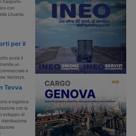
Emirati Arabi Uniti.
Chengdu e Xi’an – a Milano. Il tempo di
i trasporto
zione di hub per l’intera
viaggio è di ventidue giorni.
tico con
ella Lituania,
ti per il
tto avvia il
 tramite un
 commerciale e
ese Vectorys.
n Tevva
orto e logistica
razione con la
o sviluppo di
la distribuzione
ntazione
e