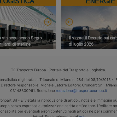
LOGISTICA
ENERGIE
s sta acquisendo Segro
Il vigore il Decreto sui car
iliardi di sterline
di luglio 2026
TE Trasporto Europa - Portale del Trasporto e Logistica.
ornalistica registrata al Tribunale di Milano n. 284 del 08/10/2015 -
Direttore responsabile: Michele Latorre Editore: Cronoart Srl - Milano 
03143330961. Redazione
redazione@trasportoeuropa.it
noart Srl - E' vietata la riproduzione di articoli, notizie e immagini pu
uropa senza espressa autorizzazione scritta dell'editore. L'editore n
nsabilità per eventuali errori contenuti negli articoli né per i comment
lettori. Per la privacy leggi
qui