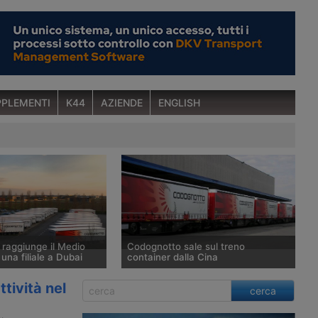
PLEMENTI
K44
AZIENDE
ENGLISH
raggiunge il Medio
Codognotto sale sul treno
una filiale a Dubai
container dalla Cina
eneta di trasporto
Codognotto annuncia l’avvio di un
tività nel
cerca
otenzia le attività nel
treno per container da tre
e aprendo una filiale a
destinazioni cinesi – Zhenghou,