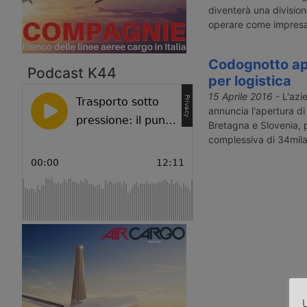
diventerà una division
operare come impres
Codognotto apr
Podcast K44
per logistica
15 Aprile 2016
- L'azi
annuncia l'apertura di t
Bretagna e Slovenia, 
complessiva di 34mila
U