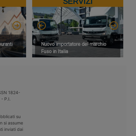
SERVIZI
buranti
Nuovo importatore del marchio
Fuso in Italia
 ISSN 1824-
- P.I.
bblicati su
on si assume
i inviati dai