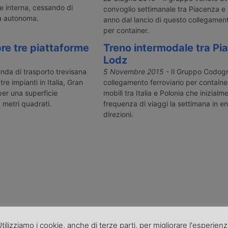
e interna, cessando di
convoglio settimanale tra Piacenza e 
a autonoma.
anno dal lancio di questo collegamen
per container.
e tre piattaforme
Treno intermodale tra Pi
Lodz
enda di trasporto trevisana
5 Novembre 2015
- Il Gruppo Codogn
re impianti in Italia, Gran
collegamento ferroviario per containe
per una superficie
mobili tra Italia e Polonia che inizialm
 metri quadrati.
frequenza di viaggi la settimana in e
direzioni.
tilizziamo i cookie, anche di terze parti, per migliorare l'esperien