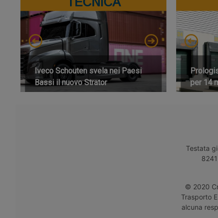
TECNICA
Iveco Schouten svela nei Paesi
Prologi
Bassi il nuovo Strator
per 14 m
Testata gi
8241 
© 2020 Cro
Trasporto E
alcuna respo