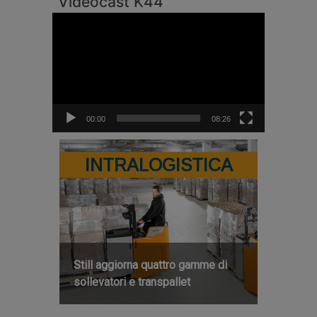
Videocast K44
Video
Player
00:00
08:26
INTRALOGISTICA
Still aggiorna quattro gamme di
sollevatori e transpallet