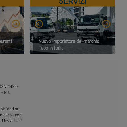
SERVIZI
buranti
Nuovo importatore del marchio
Fuso in Italia
 ISSN 1824-
- P.I.
bblicati su
on si assume
i inviati dai