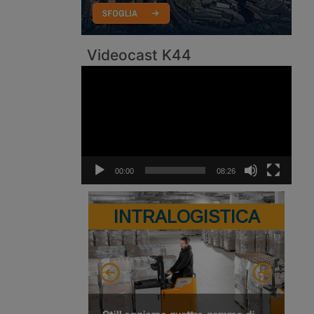
Videocast K44
Video
Player
00:00
08:26
INTRALOGISTICA