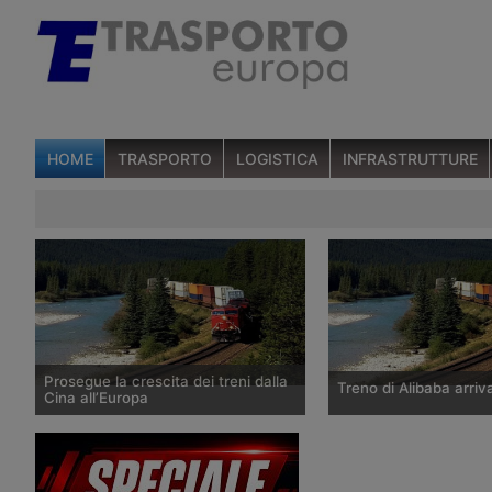
HOME
TRASPORTO
LOGISTICA
INFRASTRUTTURE
Prosegue la crescita dei treni dalla
Treno di Alibaba arriva
Cina all’Europa
Il primo trimestre del 2021 mostra un
Il 25 ottobre 2019 è arr
nuovo record nel numero dei treni che
il primo treno container
trasportano merci dalla Cina
città cinese di Yiwu e g