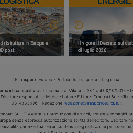
LOGISTICA
ENERGIE
 ristruttura in Europa e
Il vigore il Decreto sui car
00 posti
di luglio 2026
TE Trasporto Europa - Portale del Trasporto e Logistica.
ornalistica registrata al Tribunale di Milano n. 284 del 08/10/2015 -
Direttore responsabile: Michele Latorre Editore: Cronoart Srl - Milano 
03143330961. Redazione
redazione@trasportoeuropa.it
noart Srl - E' vietata la riproduzione di articoli, notizie e immagini pu
uropa senza espressa autorizzazione scritta dell'editore. L'editore n
nsabilità per eventuali errori contenuti negli articoli né per i comment
lettori. Per la privacy leggi
qui