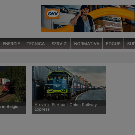
ENERGIE
TECNICA
SERVIZI
NORMATIVA
FOCUS
SUP
Arriva in Europa il China Railway
 in Belgio
Express
ivato a Liegi
Il 21 giugno 2016 è arrivato al
 partito dalla
Container Terminal Herne della Ruhr il
estito dalla
primo treno container di un nuovo