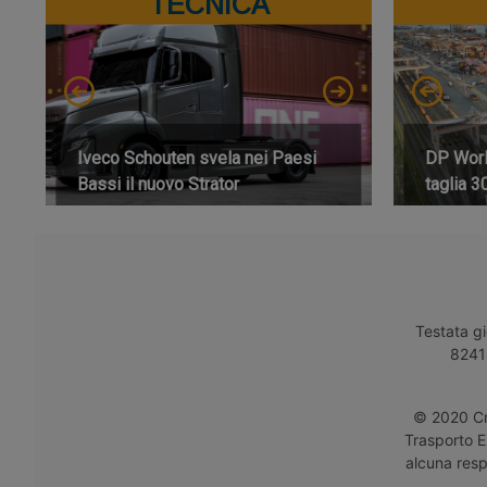
TECNICA
Iveco Schouten svela nei Paesi
DP World
Bassi il nuovo Strator
taglia 3
Testata gi
8241 
© 2020 Cro
Trasporto E
alcuna respo