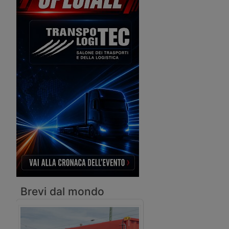
all’Europa, con 3398 convogli lungo
società logistica Cainia
la China Railway Express.
controllata dal colosso
commercio elettronico.
Brevi dal mondo