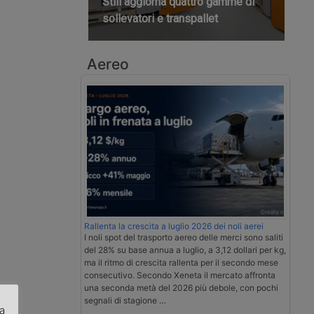
Still aggiorna quattro gamme di
sollevatori e transpallet
Aereo
Rallenta la crescita a luglio 2026 dei noli aerei
I noli spot del trasporto aereo delle merci sono saliti
del 28% su base annua a luglio, a 3,12 dollari per kg,
ma il ritmo di crescita rallenta per il secondo mese
consecutivo. Secondo Xeneta il mercato affronta
una seconda metà del 2026 più debole, con pochi
segnali di stagione …
za