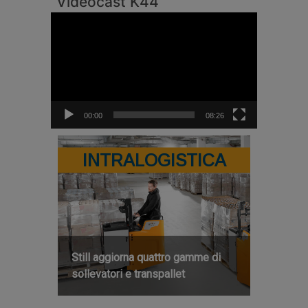
Videocast K44
Video
Player
00:00
08:26
INTRALOGISTICA
Still aggiorna quattro gamme di
sollevatori e transpallet