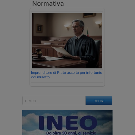
Normativa
Imprenditore di Prato assolto per infortunio
col muletto
cerca