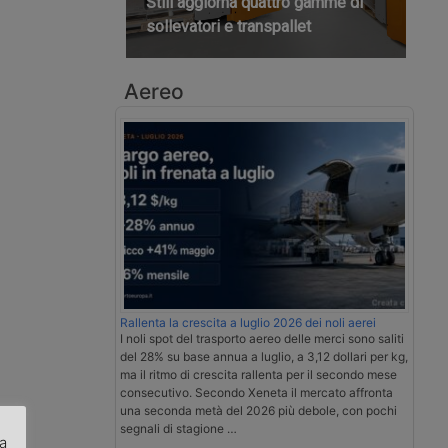
Still aggiorna quattro gamme di
sollevatori e transpallet
Aereo
Rallenta la crescita a luglio 2026 dei noli aerei
I noli spot del trasporto aereo delle merci sono saliti
del 28% su base annua a luglio, a 3,12 dollari per kg,
ma il ritmo di crescita rallenta per il secondo mese
consecutivo. Secondo Xeneta il mercato affronta
una seconda metà del 2026 più debole, con pochi
segnali di stagione …
za