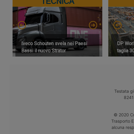
TECNICA
Iveco Schouten svela nei Paesi
DP World
Bassi il nuovo Strator
taglia 3
Testata gi
8241 
© 2020 Cro
Trasporto E
alcuna respo