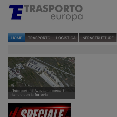
HOME
TRASPORTO
LOGISTICA
INFRASTRUTTURE
L’interporto di Avezzano cerca il
rilancio con la ferrovia
La Regione Abruzzo ha stanziato
300mila euro per completare il
raccordo ferroviario tra il Centro