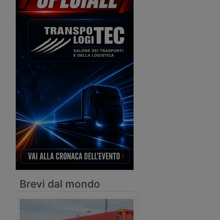
smistamento merci della Marsica e la
stazione di Avezzano. Sarà sufficiente
per rilanciare l’interporto abruzzese?
Brevi dal mondo