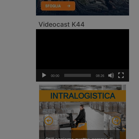
Videocast K44
Video
Player
00:00
08:26
INTRALOGISTICA