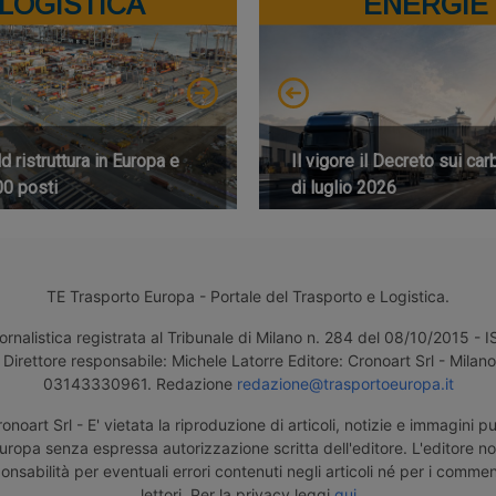
LOGISTICA
ENERGIE
 ristruttura in Europa e
Il vigore il Decreto sui car
00 posti
di luglio 2026
TE Trasporto Europa - Portale del Trasporto e Logistica.
ornalistica registrata al Tribunale di Milano n. 284 del 08/10/2015 -
Direttore responsabile: Michele Latorre Editore: Cronoart Srl - Milano 
03143330961. Redazione
redazione@trasportoeuropa.it
noart Srl - E' vietata la riproduzione di articoli, notizie e immagini pu
uropa senza espressa autorizzazione scritta dell'editore. L'editore n
nsabilità per eventuali errori contenuti negli articoli né per i comment
lettori. Per la privacy leggi
qui