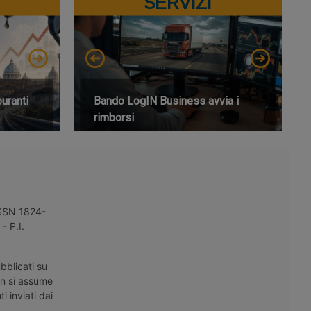
SERVIZI
buranti
Bando LogIN Business avvia i
rimborsi
 ISSN 1824-
- P.I.
bblicati su
on si assume
i inviati dai