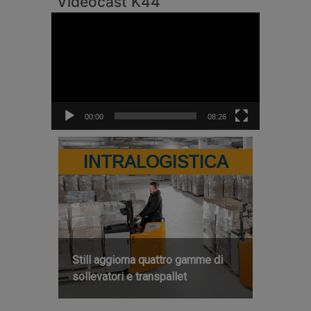
Videocast K44
Video
Player
00:00
08:26
INTRALOGISTICA
Still aggiorna quattro gamme di
sollevatori e transpallet