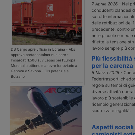
7 Aprile 2026
- Nel pr
conducenti olandesi di
su rotte internaziona
delle retribuzioni del 
precedente, contro un
nelle piccole e medie 
riflette la tensione st
lavoro sempre più corto
DB Cargo apre ufficio in Ucraina - Abs
approva portacontainer nucleare -
Più flessibilità
Imbarcati 1.500 suv Lepas per l’Europa -
per la carenza 
Mercitalia ottiene manovre ferroviarie a
Genova e Savona - Gls potenzia a
5 Marzo 2026
- Confar
Bolzano
Federtrasporti chiedon
regole su tempi di gui
diverse attività operat
lavoro più sostenibile 
ricambio generaziona
sicurezza e legalità.
Aspetti sociali
camionisti ext