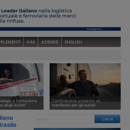
PLEMENTI
K44
AZIENDE
ENGLISH
ologia e formazione
Confindustria presenta un
si degli autisti”
manifesto per gli autisti
 Rosa, a capo della
Confindustria chiede alle imprese
liano
cerca
a in questa intervista i
manifatturiere di trattare gli autisti
Brasile
ne del giorno
come attori strategici della filiera,