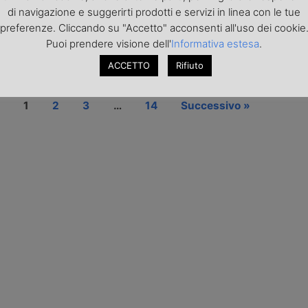
ne di un giusto costo orario
Truckers Life mostra che in Polonia le 
di navigazione e suggerirti prodotti e servizi in linea con le tue
istribuzione dei ristori
degli autisti dei veicoli industriali sta
preferenze. Cliccando su "Accetto" acconsenti all'uso dei cookie
per le attese al carico.
aumentando, ma nello stesso tempo ca
Puoi prendere visione dell'
Informativa estesa
.
soddisfazione e le imprese faticano a
nuove leve.
ACCETTO
Rifiuto
1
2
3
…
14
Successivo »