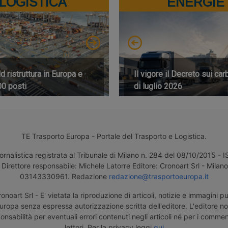
LOGISTICA
ENERGIE
 ristruttura in Europa e
Il vigore il Decreto sui car
00 posti
di luglio 2026
TE Trasporto Europa - Portale del Trasporto e Logistica.
ornalistica registrata al Tribunale di Milano n. 284 del 08/10/2015 -
Direttore responsabile: Michele Latorre Editore: Cronoart Srl - Milano 
03143330961. Redazione
redazione@trasportoeuropa.it
noart Srl - E' vietata la riproduzione di articoli, notizie e immagini pu
uropa senza espressa autorizzazione scritta dell'editore. L'editore n
nsabilità per eventuali errori contenuti negli articoli né per i comment
lettori. Per la privacy leggi
qui