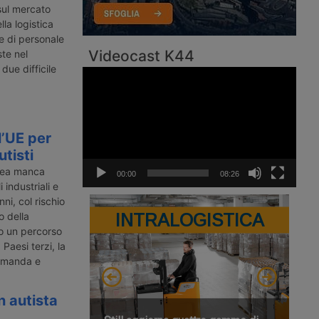
 sul mercato
lla logistica
e di personale
Videocast K44
ste nel
due difficile
Video
Player
l’UE per
utisti
pea manca
00:00
08:26
 industriali e
ni, col rischio
INTRALOGISTICA
o della
to un percorso
Paesi terzi, la
domanda e
n autista