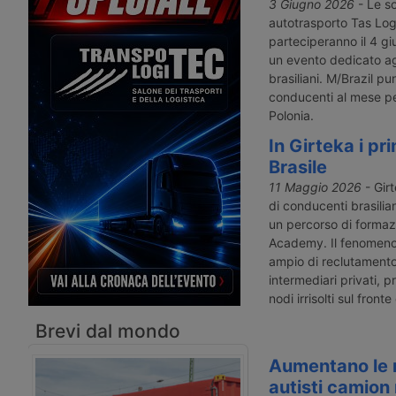
veterani, mentre l’autotrasporto
soprattutto a una retri
3 Giugno 2026
- Le so
soffre di una carenza strutturale di
ormai insufficiente e al
autotrasporto Tas Log
conducenti. Il provvedimento giunge
riservato dalle aziende
parteciperanno il 4 gi
dopo la revoca delle patenti a circa
durante le operazioni di
un evento dedicato agl
200mila immigrati con status
scarico nei piazzali.
brasiliani. M/Brazil p
temporaneo.
conducenti al mese pe
Polonia.
In Girteka i pri
Brasile
11 Maggio 2026
- Girt
di conducenti brasilia
un percorso di formazi
Academy. Il fenomeno 
ampio di reclutament
intermediari privati,
nodi irrisolti sul front
Brevi dal mondo
Aumentano le r
autisti camion 