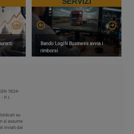
SERVIZI
buranti
Bando LogIN Business avvia i
rimborsi
 ISSN 1824-
- P.I.
bblicati su
on si assume
i inviati dai