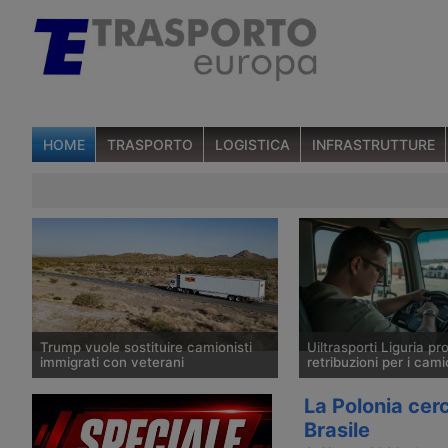
HOME
TRASPORTO
LOGISTICA
INFRASTRUTTURE
Trump vuole sostituire camionisti
Uiltrasporti Liguria p
immigrati con veterani
retribuzioni per i cami
Piano dell’amministrazione
Uiltrasporti Liguria leg
La Polonia cerc
statunitense per sostituire gli autisti
di conducenti non tanto
Brasile
di veicoli industriali immigrati con
elevato delle patenti, 