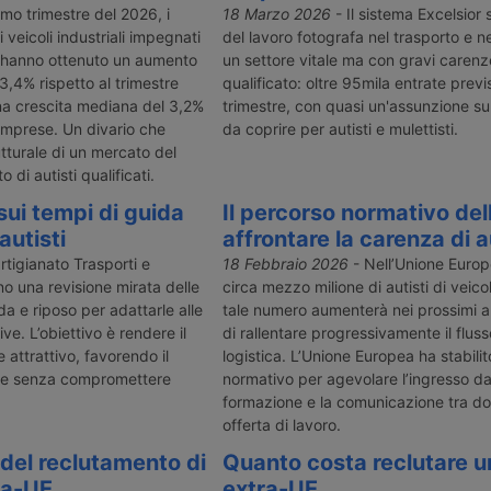
imo trimestre del 2026, i
18 Marzo 2026
- Il sistema Excelsior
 veicoli industriali impegnati
del lavoro fotografa nel trasporto e ne
li hanno ottenuto un aumento
un settore vitale ma con gravi carenz
13,4% rispetto al trimestre
qualificato: oltre 95mila entrate previ
a crescita mediana del 3,2%
trimestre, con quasi un'assunzione su 
imprese. Un divario che
da coprire per autisti e mulettisti.
rutturale di un mercato del
 di autisti qualificati.
 sui tempi di guida
Il percorso normativo del
autisti
affrontare la carenza di a
tigianato Trasporti e
18 Febbraio 2026
- Nell’Unione Euro
o una revisione mirata delle
circa mezzo milione di autisti di veicoli
da e riposo per adattarle alle
tale numero aumenterà nei prossimi an
ive. L’obiettivo è rendere il
di rallentare progressivamente il fluss
e attrattivo, favorendo il
logistica. L’Unione Europea ha stabili
le senza compromettere
normativo per agevolare l’ingresso da 
formazione e la comunicazione tra 
offerta di lavoro.
 del reclutamento di
Quanto costa reclutare u
ra-UE
extra-UE