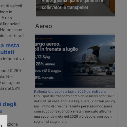
Still aggiorna quattro gamme di
ti di veicoli
sollevatori e transpallet
pinge le
a è una
 finanziari,
Aereo
. Ne possono
iù strutturati.
ca resta
utisti
a informativo
mano 50.250
ale. Nel
0 unità, con
cchi del 58%
Rallenta la crescita a luglio 2026 dei noli aerei
I noli spot del trasporto aereo delle merci sono saliti
del 28% su base annua a luglio, a 3,12 dollari per kg,
 degli
ma il ritmo di crescita rallenta per il secondo mese
a
consecutivo. Secondo Xeneta il mercato affronta
una seconda metà del 2026 più debole, con pochi
segnali di stagione …
fondazione
za