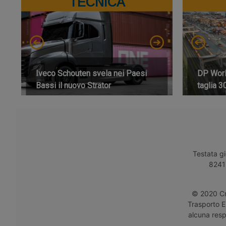
TECNICA
Iveco Schouten svela nei Paesi
DP World
Bassi il nuovo Strator
taglia 3
Testata gi
8241 
© 2020 Cro
Trasporto E
alcuna respo