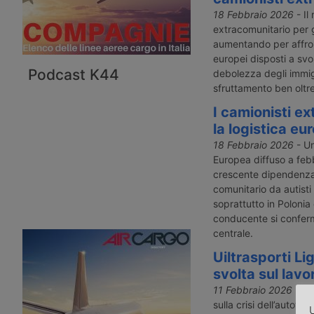
18 Febbraio 2026
- Il
extracomunitario per gu
aumentando per affron
europei disposti a svo
Podcast K44
debolezza degli immigr
sfruttamento ben oltre 
I camionisti e
la logistica eu
18 Febbraio 2026
- Un
Europea diffuso a feb
crescente dipendenza 
comunitario da autisti
soprattutto in Polonia 
conducente si confer
centrale.
Uiltrasporti Li
svolta sul lavor
11 Febbraio 2026
- La 
sulla crisi dell’autotra
U