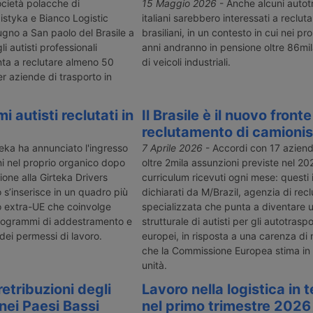
buzione
che il fenomeno si è aggravato
nell’autotras
cietà polacche di
15 Maggio 2026
- Anche alcuni autot
 trattamento
anche nel 2025 nei cinque
autisti, digit
istyka e Bianco Logistic
italiani sarebbero interessati a recluta
 committenti
continenti. Ci sono 2,9 milioni di
sostenibilità,
ugno a San paolo del Brasile a
brasiliani, in un contesto in cui nei pr
 carico e
posizioni non coperte in 18 aree,
dirigente co
i autisti professionali
anni andranno in pensione oltre 86mi
con l’Europa che ha una quota del
unta a reclutare almeno 50
di veicoli industriali.
13%, con quasi 502mila autisti
r aziende di trasporto in
mancanti.
mi autisti reclutati in
Il Brasile è il nuovo fronte
reclutamento di camionis
eka ha annunciato l'ingresso
7 Aprile 2026
- Accordi con 17 azien
ni nel proprio organico dopo
oltre 2mila assunzioni previste nel 20
one alla Girteka Drivers
curriculum ricevuti ogni mese: questi 
s’inserisce in un quadro più
dichiarati da M/Brazil, agenzia di re
o extra-UE che coinvolge
specializzata che punta a diventare u
 programmi di addestramento e
strutturale di autisti per gli autotraspo
e dei permessi di lavoro.
europei, in risposta a una carenza d
che la Commissione Europea stima in
unità.
etribuzioni degli
Lavoro nella logistica in 
nei Paesi Bassi
nel primo trimestre 2026