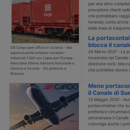
per una stiva compless
prevedono ritardi nell
che potrebbero raggi
tenendo conto anche d
delle linee di trasporto
La portacontai
blocca il canal
DB Cargo apre ufficio in Ucraina - Abs
24 Marzo 2021
- La po
approva portacontainer nucleare -
incastrata nel Canale
Imbarcati 1.500 suv Lepas per l’Europa -
Mercitalia ottiene manovre ferroviarie a
direzione nord, blocc
Genova e Savona - Gls potenzia a
che potrebbe durare a
Bolzano
Meno portacon
il Canale di Su
13 Maggio 2020
- Aum
portacontainer che sull
preferisco circumnavig
attraversare il Canal
coinvolge anche i porti 