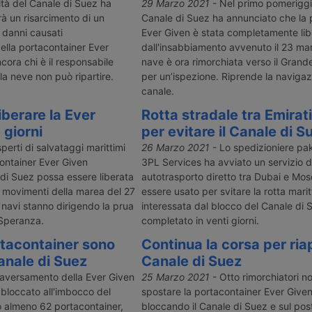
 che era
raggiunto un primo accordo sul
portacontain
ità del Canale di Suez ha
29 Marzo 2021
- Nel primo pomeriggio
marzo dopo
risarcimento dei danni causati
pagare 900 mi
à un risarcimento di un
Canale di Suez ha annunciato che la 
anale di Suez.
dall’intraversamento avvenuto lo
danni causati
i danni causati
Ever Given è stata completamente lib
ul
scorso marzo. La nave potrebbe
Canale di Su
ella portacontainer Ever
dall'insabbiamento avvenuto il 23 ma
 Ma ci vorrà
quindi essere liberata entro breve
nave.
cora chi è il responsabile
nave è ora rimorchiata verso il Gran
 18.300
tempo con tutti i suoi contenitori.
 la neve non può ripartire.
stinazione.
per un’ispezione. Riprende la navigaz
canale.
iberare la Ever
Rotta stradale tra Emirat
 giorni
per evitare il Canale di S
sperti di salvataggi marittimi
26 Marzo 2021
- Lo spedizioniere pa
ontainer Ever Given
3PL Services ha avviato un servizio d
 di Suez possa essere liberata
autotrasporto diretto tra Dubai e Mo
i movimenti della marea del 27
essere usato per svitare la rotta mari
 navi stanno dirigendo la prua
interessata dal blocco del Canale di 
Speranza.
completato in venti giorni.
tacontainer sono
Continua la corsa per riapr
anale di Suez
Canale di Suez
raversamento della Ever Given
25 Marzo 2021
- Otto rimorchiatori n
 bloccato all'imbocco del
spostare la portacontainer Ever Give
o almeno 62 portacontainer,
bloccando il Canale di Suez e sul post