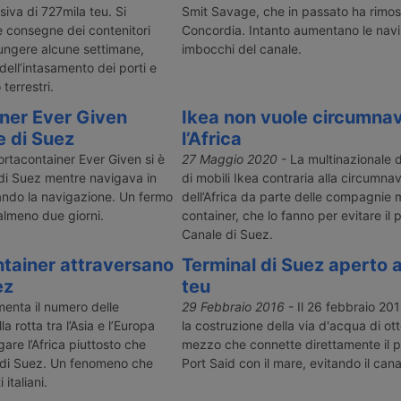
iva di 727mila teu. Si
Smit Savage, che in passato ha rimos
e consegne dei contenitori
Concordia. Intanto aumentano le navi
ungere alcune settimane,
imbocchi del canale.
ell’intasamento dei porti e
 terrestri.
ner Ever Given
Ikea non vuole circumna
e di Suez
l’Africa
rtacontainer Ever Given si è
27 Maggio 2020
- La multinazionale 
 di Suez mentre navigava in
di mobili Ikea contraria alla circumna
ando la navigazione. Un fermo
dell’Africa da parte delle compagnie 
lmeno due giorni.
container, che lo fanno per evitare i
Canale di Suez.
tainer attraversano
Terminal di Suez aperto a
ez
teu
enta il numero delle
29 Febbraio 2016
- Il 26 febbraio 20
a rotta tra l’Asia e l’Europa
la costruzione della via d'acqua di ott
are l’Africa piuttosto che
mezzo che connette direttamente il p
e di Suez. Un fenomeno che
Port Said con il mare, evitando il cana
italiani.