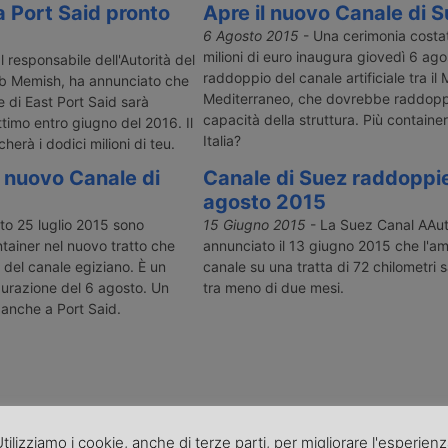
 Port Said pronto
Apre il nuovo Canale di 
6 Agosto 2015
- Una cerimonia costat
milioni di euro inaugura giovedì 6 agos
Il responsabile dell'Autorità del
raddoppio del canale artificiale tra il 
b Memish, ha annunciato che
Mediterraneo, che dovrebbe raddoppi
e di East Port Said sarà
capacità della struttura. Più containe
ttimo entro giugno del 2016. Il
Italia?
herà i dodici milioni di teu.
 nuovo Canale di
Canale di Suez raddoppier
agosto 2015
o 25 luglio 2015 sono
15 Giugno 2015
- La Suez Canal AAut
ntainer nel nuovo tratto che
annunciato il 13 giugno 2015 che l'a
 del canale egiziano. È un
canale su una tratta di 72 chilometri 
ugurazione del 6 agosto. Un
tra meno di due mesi.
anche a Port Said.
tilizziamo i cookie, anche di terze parti, per migliorare l'esperien