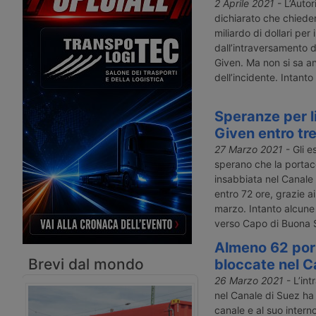
sviluppare la logistica egiziana ed
verso il Mare del Nord,
2 Aprile 2021
- L’Autor
erre un’alternativa terrestre al Canale
stato interrotto il 23 
dichiarato che chieder
di Suez.
l’intraversamento nel C
miliardo di dollari per 
Raggiunto un accordo s
dall’intraversamento d
risarcimento del danno.
Given. Ma non si sa an
tempo prima che i suoi
dell’incidente. Intanto
container giungano a de
Speranze per l
Given entro tre
27 Marzo 2021
- Gli e
sperano che la portac
insabbiata nel Canale
entro 72 ore, grazie a
marzo. Intanto alcune
verso Capo di Buona 
Almeno 62 por
Brevi dal mondo
bloccate nel C
26 Marzo 2021
- L’int
nel Canale di Suez ha
canale e al suo intern