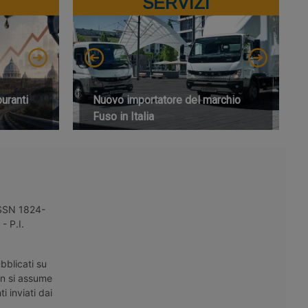
SERVIZI
buranti
Nuovo importatore del marchio
Fuso in Italia
 ISSN 1824-
- P.I.
bblicati su
on si assume
i inviati dai