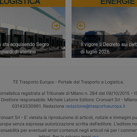
LOGISTICA
ENERGIE
s sta acquisendo Segro
Il vigore il Decreto sui car
iliardi di sterline
di luglio 2026
TE Trasporto Europa - Portale del Trasporto e Logistica.
ornalistica registrata al Tribunale di Milano n. 284 del 08/10/2015 -
Direttore responsabile: Michele Latorre Editore: Cronoart Srl - Milano 
03143330961. Redazione
redazione@trasportoeuropa.it
noart Srl - E' vietata la riproduzione di articoli, notizie e immagini pu
uropa senza espressa autorizzazione scritta dell'editore. L'editore n
nsabilità per eventuali errori contenuti negli articoli né per i comment
lettori. Per la privacy leggi
qui