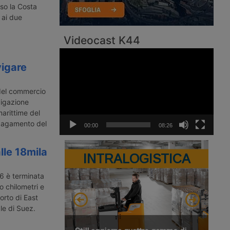
so la Costa
 ai due
Videocast K44
Video
Player
vigare
del commercio
vigazione
marittime del
l pagamento del
00:00
08:26
lle 18mila
INTRALOGISTICA
16 è terminata
o chilometri e
orto di East
le di Suez.