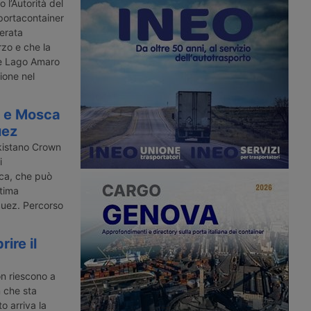
er Ever Given, di
di un nuovo canale tra Mar Rosso e
 l’Autorità del
lioni di dollari per i
Mediterraneo lungo il confine tra
portacontainer
 dall’incagliamento nel
Egitto e Israele.
erata
ez e ha sequestrato la
rzo e che la
de Lago Amaro
ione nel
i e Mosca
uez
kistano Crown
i
sca, che può
ttima
Suez. Percorso
ire il
on riescono a
n che sta
o arriva la