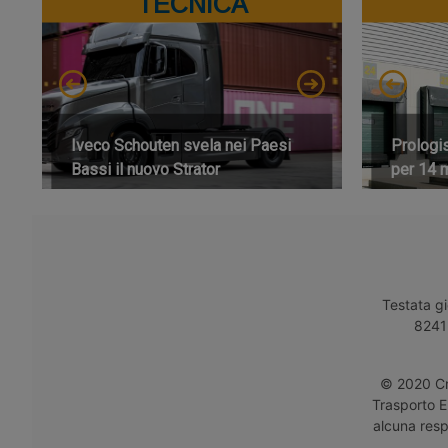
TECNICA
Iveco Schouten svela nei Paesi
Prologi
Bassi il nuovo Strator
per 14 m
Testata gi
8241 
© 2020 Cro
Trasporto E
alcuna respo