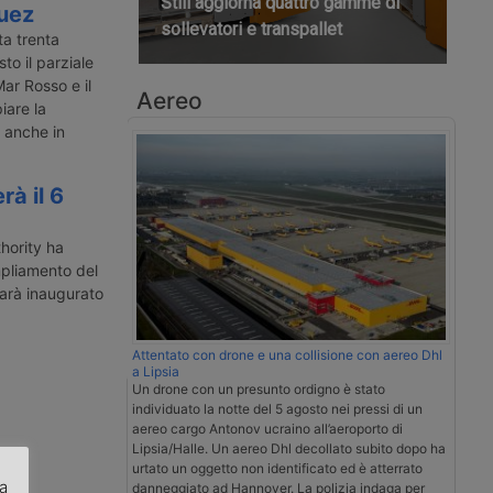
Still aggiorna quattro gamme di
Suez
sollevatori e transpallet
a trenta
to il parziale
Mar Rosso e il
Aereo
are la
r anche in
à il 6
hority ha
mpliamento del
sarà inaugurato
Attentato con drone e una collisione con aereo Dhl
a Lipsia
Un drone con un presunto ordigno è stato
individuato la notte del 5 agosto nei pressi di un
aereo cargo Antonov ucraino all’aeroporto di
Lipsia/Halle. Un aereo Dhl decollato subito dopo ha
urtato un oggetto non identificato ed è atterrato
za
danneggiato ad Hannover. La polizia indaga per