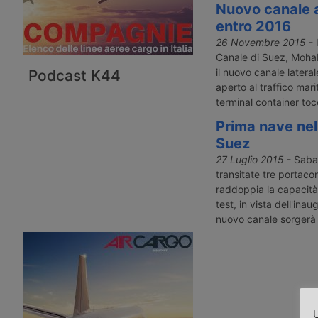
Nuovo canale a
entro 2016
26 Novembre 2015
- 
Canale di Suez, Moha
il nuovo canale lateral
Podcast K44
aperto al traffico mari
terminal container tocc
Prima nave nel
Suez
27 Luglio 2015
- Sabat
transitate tre portaco
raddoppia la capacità
test, in vista dell'ina
nuovo canale sorgerà 
U