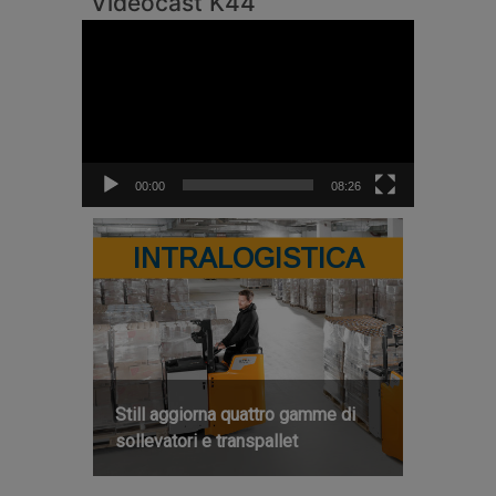
Videocast K44
Video
Player
00:00
08:26
INTRALOGISTICA
Still aggiorna quattro gamme di
sollevatori e transpallet