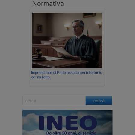
Normativa
Imprenditore di Prato assolto per infortunio
col muletto
cerca