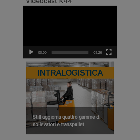
Videocast K44
Video
Player
00:00
08:26
INTRALOGISTICA
Still aggiorna quattro gamme di
sollevatori e transpallet