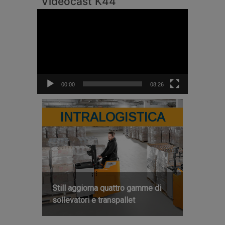
Videocast K44
Video
Player
00:00
08:26
INTRALOGISTICA
Still aggiorna quattro gamme di
sollevatori e transpallet