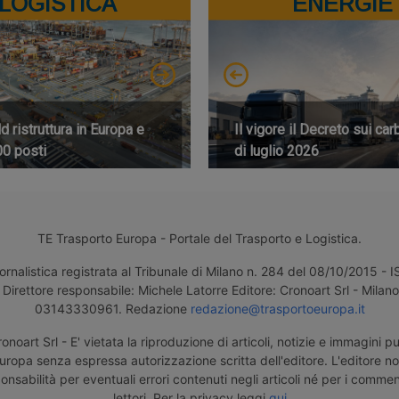
LOGISTICA
ENERGIE
 ristruttura in Europa e
Il vigore il Decreto sui car
00 posti
di luglio 2026
TE Trasporto Europa - Portale del Trasporto e Logistica.
ornalistica registrata al Tribunale di Milano n. 284 del 08/10/2015 -
Direttore responsabile: Michele Latorre Editore: Cronoart Srl - Milano 
03143330961. Redazione
redazione@trasportoeuropa.it
noart Srl - E' vietata la riproduzione di articoli, notizie e immagini pu
uropa senza espressa autorizzazione scritta dell'editore. L'editore n
nsabilità per eventuali errori contenuti negli articoli né per i comment
lettori. Per la privacy leggi
qui