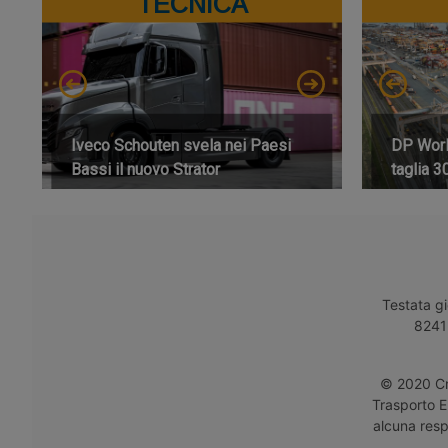
TECNICA
Iveco Schouten svela nei Paesi
DP World
Bassi il nuovo Strator
taglia 3
Testata gi
8241 
© 2020 Cro
Trasporto E
alcuna respo