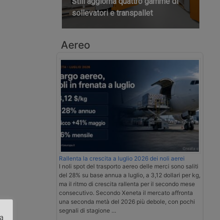
Still aggiorna quattro gamme di
sollevatori e transpallet
Aereo
Rallenta la crescita a luglio 2026 dei noli aerei
I noli spot del trasporto aereo delle merci sono saliti
del 28% su base annua a luglio, a 3,12 dollari per kg,
ma il ritmo di crescita rallenta per il secondo mese
consecutivo. Secondo Xeneta il mercato affronta
una seconda metà del 2026 più debole, con pochi
segnali di stagione …
za