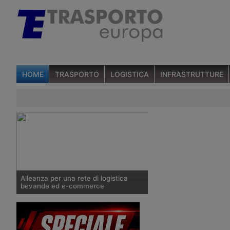
HOME
TRASPORTO
LOGISTICA
INFRASTRUTTURE
Alleanza per una rete di logistica
bevande ed e-commerce
FM Logistic Italia, MagDi e Fratelli di
Martino hanno costituito il BeveRete
Network, società di rete dedicata nella