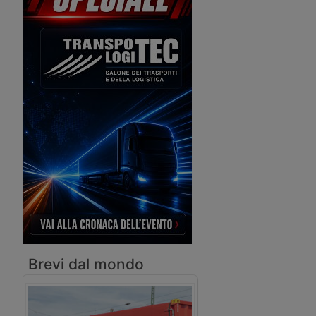
distribuzione nei settori beverage, food
& grocery, e-commerce, retail e
fashion.
Brevi dal mondo