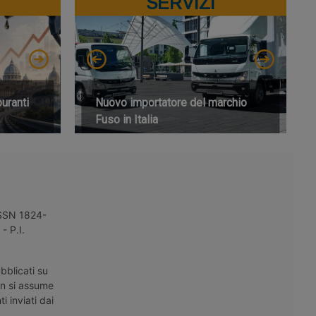
SERVIZI
buranti
Nuovo importatore del marchio
Fuso in Italia
 ISSN 1824-
- P.I.
bblicati su
on si assume
i inviati dai