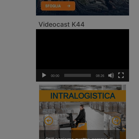
Videocast K44
Video
Player
00:00
08:26
INTRALOGISTICA