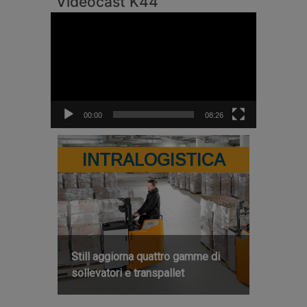
Videocast K44
Video
Player
00:00
08:26
INTRALOGISTICA
Still aggiorna quattro gamme di
sollevatori e transpallet