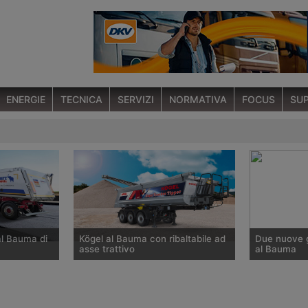
ENERGIE
TECNICA
SERVIZI
NORMATIVA
FOCUS
SUP
al Bauma di
Kögel al Bauma con ribaltabile ad
Due nuove gr
asse trattivo
al Bauma
più importante
Il costruttore tedesco di rimorchi
La società b
o alle
presenterà alla Fiera delle
alla Fiera d
ecipano
costruzioni un semirimorchio
più grande r