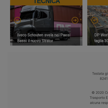
TECNICA
Iveco Schouten svela nei Paesi
DP World
Bassi il nuovo Strator
taglia 3
Testata gi
8241 
© 2020 Cro
Trasporto E
alcuna respo