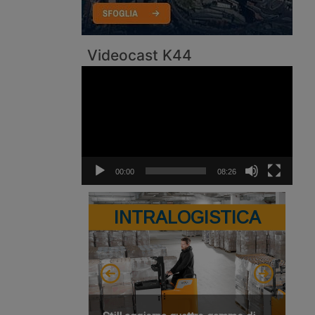
Videocast K44
Video
Player
00:00
08:26
INTRALOGISTICA