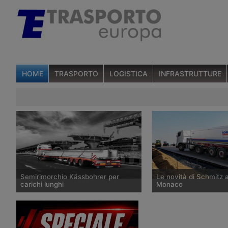
HOME
TRASPORTO
LOGISTICA
INFRASTRUTTURE
Semirimorchio Kässbohrer per
Le novità di Schmitz 
carichi lunghi
Monaco
Al Bauma 2019, il costruttore
L’8 aprile 2019 apre il 
tedesco ha presentato un
Salone europeo dedicat
allestimento per autotrasporto
costruzioni, dove part