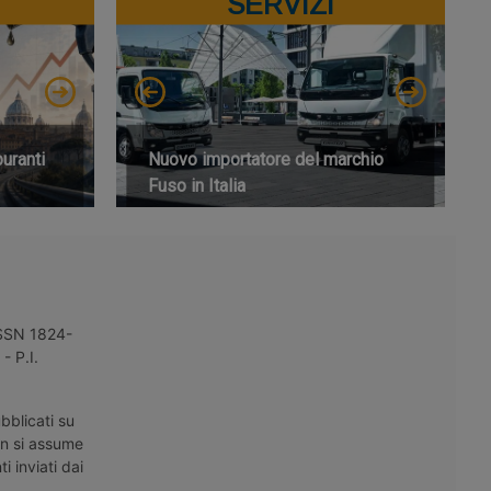
SERVIZI
buranti
Nuovo importatore del marchio
Fuso in Italia
 ISSN 1824-
- P.I.
bblicati su
on si assume
i inviati dai