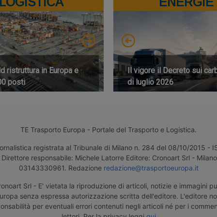
LOGISTICA
ENERGIE
 ristruttura in Europa e
Il vigore il Decreto sui car
00 posti
di luglio 2026
TE Trasporto Europa - Portale del Trasporto e Logistica.
ornalistica registrata al Tribunale di Milano n. 284 del 08/10/2015 -
Direttore responsabile: Michele Latorre Editore: Cronoart Srl - Milano 
03143330961. Redazione
redazione@trasportoeuropa.it
noart Srl - E' vietata la riproduzione di articoli, notizie e immagini pu
uropa senza espressa autorizzazione scritta dell'editore. L'editore n
nsabilità per eventuali errori contenuti negli articoli né per i comment
lettori. Per la privacy leggi
qui