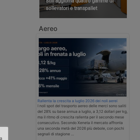
Still aggiorna quattro gamme di
sollevatori e transpallet
Aereo
Rallenta la crescita a luglio 2026 dei noli aerei
I noli spot del trasporto aereo delle merci sono saliti
del 28% su base annua a luglio, a 3,12 dollari per kg,
ma il ritmo di crescita rallenta per il secondo mese
consecutivo. Secondo Xeneta il mercato affronta
una seconda metà del 2026 più debole, con pochi
segnali di stagione …
za