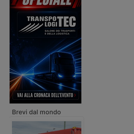
eccezionale e una cisterna di bitume.
anche i produttori di ve
industriali e di allestime
trasporto in cava e cant
novità presentate dall’E
Brevi dal mondo