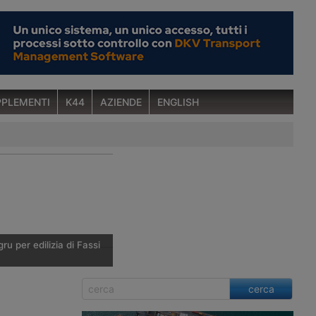
PLEMENTI
K44
AZIENDE
ENGLISH
u per edilizia di Fassi
ergamasca parteciperà
cerca
i Monaco con uno stand
ispetto alle scorse