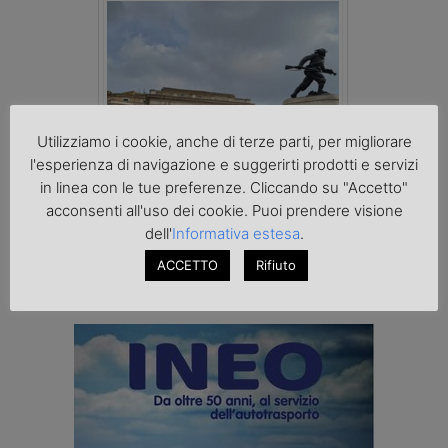
Utilizziamo i cookie, anche di terze parti, per migliorare
l'esperienza di navigazione e suggerirti prodotti e servizi
in linea con le tue preferenze. Cliccando su "Accetto"
La riforma del Codice della Strada punta
acconsenti all'uso dei cookie. Puoi prendere visione
sull’autotrasporto
dell'
Informativa estesa
.
ACCETTO
Rifiuto
cerca