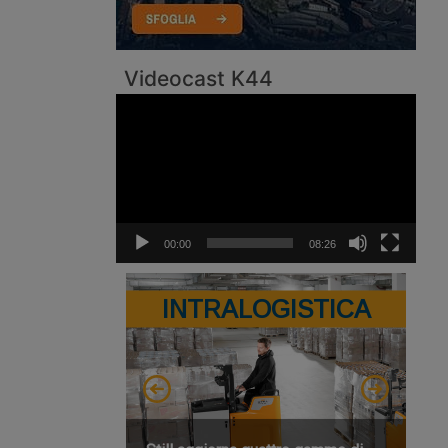
Videocast K44
Video
Player
00:00
08:26
INTRALOGISTICA