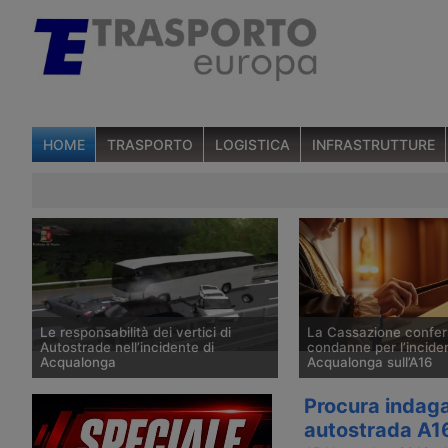
HOME
TRASPORTO
LOGISTICA
INFRASTRUTTURE
Le responsabilità dei vertici di
La Cassazione confe
Autostrade nell’incidente di
condanne per l’inciden
Acqualonga
Acqualonga sull’A16
La Cassazione ha pubblicato le
L’11 aprile 2025 la Cort
Procura indaga
motivazioni della sentenza che ha
Cassazione ha conferm
autostrada A1
confermato le condanne di alcuni alti
condanne per tutti gli i