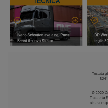
TECNICA
Iveco Schouten svela nei Paesi
DP World
Bassi il nuovo Strator
taglia 3
Testata gi
8241 
© 2020 Cro
Trasporto E
alcuna respo