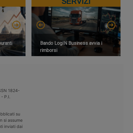
SERVIZI
buranti
Bando LogIN Business avvia i
rimborsi
 ISSN 1824-
- P.I.
bblicati su
on si assume
i inviati dai