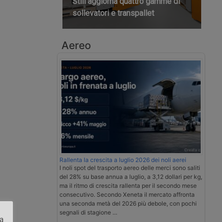
Still aggiorna quattro gamme di
sollevatori e transpallet
Aereo
Rallenta la crescita a luglio 2026 dei noli aerei
I noli spot del trasporto aereo delle merci sono saliti
del 28% su base annua a luglio, a 3,12 dollari per kg,
ma il ritmo di crescita rallenta per il secondo mese
consecutivo. Secondo Xeneta il mercato affronta
una seconda metà del 2026 più debole, con pochi
segnali di stagione …
za