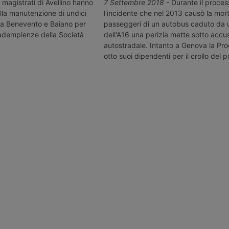
ncidente di
A16 usando anche due veicoli
maggio 2019 n
I magistrati di Avellino hanno
7 Settembre 2018
- Durante il proce
trada A16,
incendiati. Una preoccupante
Monteforte I
lla manutenzione di undici
l'incidente che nel 2013 causò la mor
morte di
escalation.
responsabilit
tra Benevento e Baiano per
passeggeri di un autobus caduto da 
do di un
autotrasporto
nadempienze della Società
dell'A16 una perizia mette sotto accus
autostradale. Intanto a Genova la Pr
otto suoi dipendenti per il crollo del 