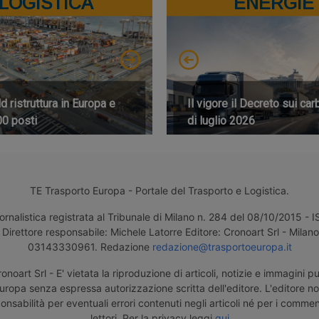
LOGISTICA
ENERGIE
 ristruttura in Europa e
Il vigore il Decreto sui car
00 posti
di luglio 2026
TE Trasporto Europa - Portale del Trasporto e Logistica.
ornalistica registrata al Tribunale di Milano n. 284 del 08/10/2015 -
Direttore responsabile: Michele Latorre Editore: Cronoart Srl - Milano 
03143330961. Redazione
redazione@trasportoeuropa.it
noart Srl - E' vietata la riproduzione di articoli, notizie e immagini pu
uropa senza espressa autorizzazione scritta dell'editore. L'editore n
nsabilità per eventuali errori contenuti negli articoli né per i comment
lettori. Per la privacy leggi
qui