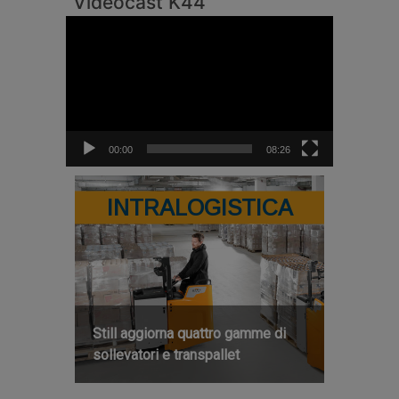
Videocast K44
Video
Player
00:00
08:26
INTRALOGISTICA
Still aggiorna quattro gamme di
sollevatori e transpallet