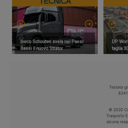
TECNICA
Iveco Schouten svela nei Paesi
DP World
Bassi il nuovo Strator
taglia 3
Testata gi
8241 
© 2020 Cro
Trasporto E
alcuna respo