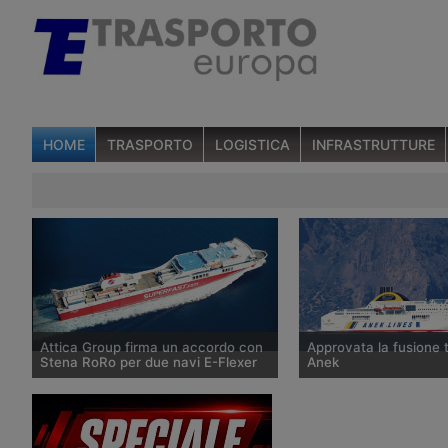
HOME
TRASPORTO
LOGISTICA
INFRASTRUTTURE
Attica Group firma un accordo con
Approvata la fusione t
Stena RoRo per due navi E-Flexer
Anek
Attica Group ha annunciato un
Il Consiglio di amminist
accordo con Stena RoRo per il
Attica Group ha appro
noleggio con opzione di acquisto di
l’accordo di fusione co