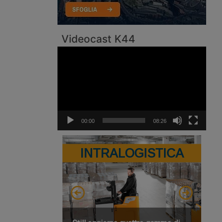
Videocast K44
Video
Player
00:00
08:26
INTRALOGISTICA