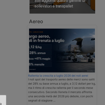
Still aggiorna quattro gamme di
sollevatori e transpallet
Aereo
Rallenta la crescita a luglio 2026 dei noli aerei
I noli spot del trasporto aereo delle merci sono saliti
del 28% su base annua a luglio, a 3,12 dollari per kg,
ma il ritmo di crescita rallenta per il secondo mese
consecutivo. Secondo Xeneta il mercato affronta
una seconda metà del 2026 più debole, con pochi
segnali di stagione …
za