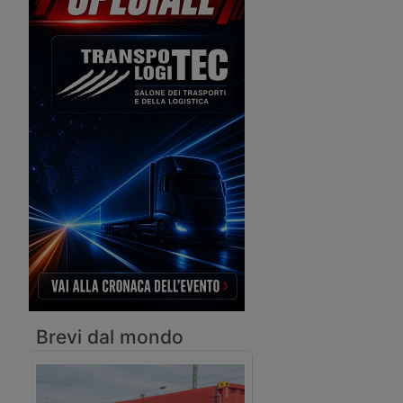
due nuove navi E-Flexer, che saranno
l’incorporazione di Ane
costruite nel cantiere Cmi Jinling
investirà 31,3 milioni di
Weihai in Cina.
flotta della compagnia 
Brevi dal mondo