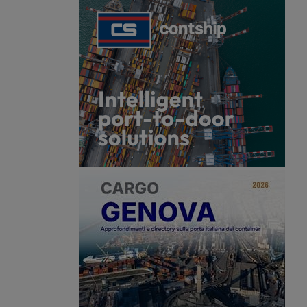
stando così il controllo
nia. Ma la decisione
 mani dell’Antitrust.