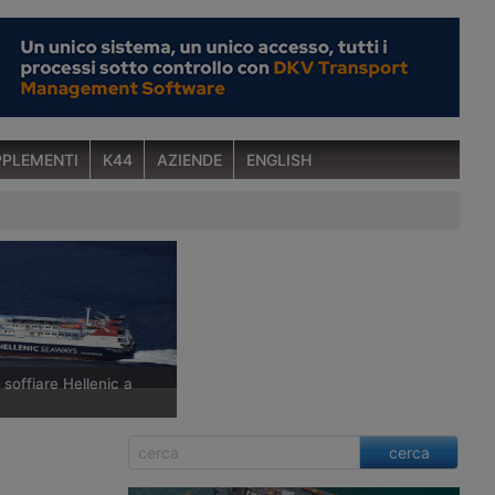
PLEMENTI
K44
AZIENDE
ENGLISH
 soffiare Hellenic a
reco ha firmato un
cerca
cquisire le azioni di
ways in mano a Piraeus