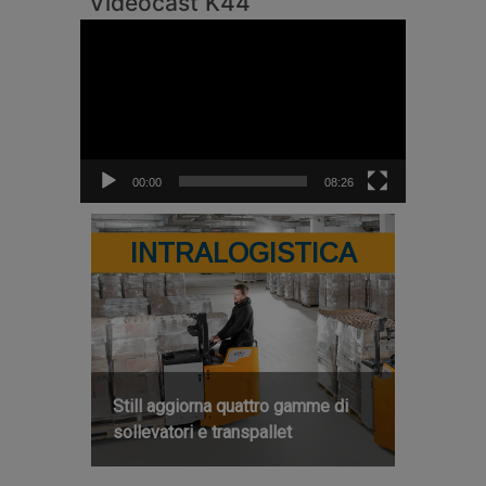
Videocast K44
Video
Player
00:00
08:26
INTRALOGISTICA
Still aggiorna quattro gamme di
sollevatori e transpallet