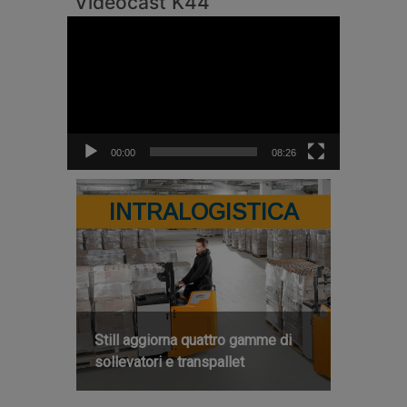
Videocast K44
Video
Player
00:00
08:26
INTRALOGISTICA
Still aggiorna quattro gamme di
sollevatori e transpallet