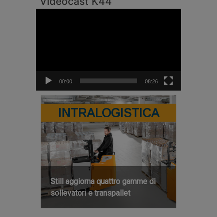
Videocast K44
Video
Player
00:00
08:26
INTRALOGISTICA
Still aggiorna quattro gamme di
sollevatori e transpallet