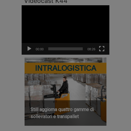
Videocast K44
Video
Player
00:00
08:26
INTRALOGISTICA
Still aggiorna quattro gamme di
sollevatori e transpallet