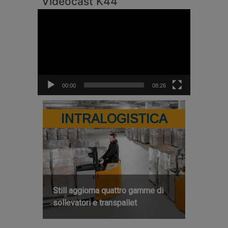
Videocast K44
Video
Player
00:00
08:26
INTRALOGISTICA
Still aggiorna quattro gamme di
sollevatori e transpallet