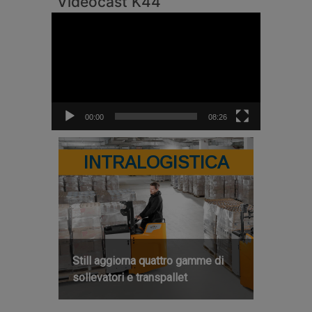
Videocast K44
Video
Player
00:00
08:26
INTRALOGISTICA
Still aggiorna quattro gamme di
sollevatori e transpallet